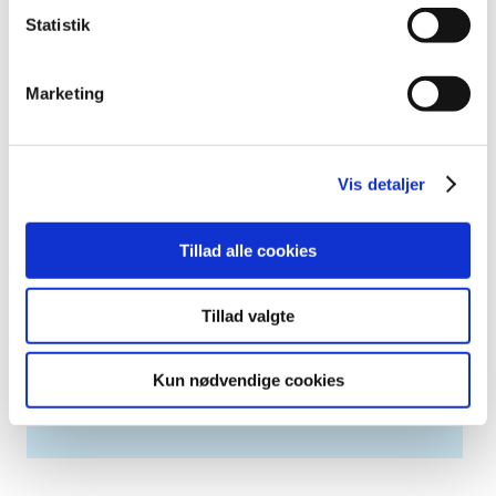
2007 (3)
Statistik
2006 (9)
2005 (2)
Marketing
Links
Meddelelser om forsyning af medicin til mennesker og dyr
Vis detaljer
(med søgefunktion)
Sikkerhedsmeddelelser om medicinsk udstyr
Tillad alle cookies
(med søgefunktion)
Tillad valgte
Høringer på Høringsportalen
Kun nødvendige cookies
Se Lægemiddelstyrelsens høringer på
høringsportalen