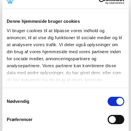
2014 (44)
2013 (49)
Denne hjemmeside bruger cookies
2012 (44)
2011 (13)
Vi bruger cookies til at tilpasse vores indhold og
november (1)
annoncer, til at vise dig funktioner til sociale medier og til
at analysere vores trafik. Vi deler også oplysninger om
oktober (2)
din brug af vores hjemmeside med vores partnere inden
september (2)
for sociale medier, annonceringspartnere og
august (2)
analysepartnere. Vores partnere kan kombinere disse
juli (1)
data med andre oplysninger, du har givet dem, eller som
juni (1)
de har indsamlet fra din brug af deres tjenester.
maj (2)
marts (1)
Samtykkevalg
januar (1)
Nødvendig
2010 (7)
2009 (14)
Præferencer
2008 (8)