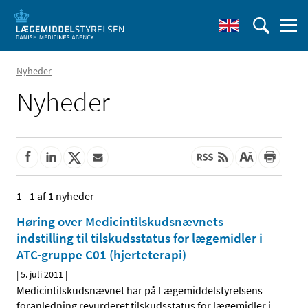
Nyheder
Nyheder
1 - 1 af 1 nyheder
Høring over Medicintilskudsnævnets
indstilling til tilskudsstatus for lægemidler i
ATC-gruppe C01 (hjerteterapi)
|
5. juli 2011
|
Medicintilskudsnævnet har på Lægemiddelstyrelsens
foranledning revurderet tilskudsstatus for lægemidler i
…