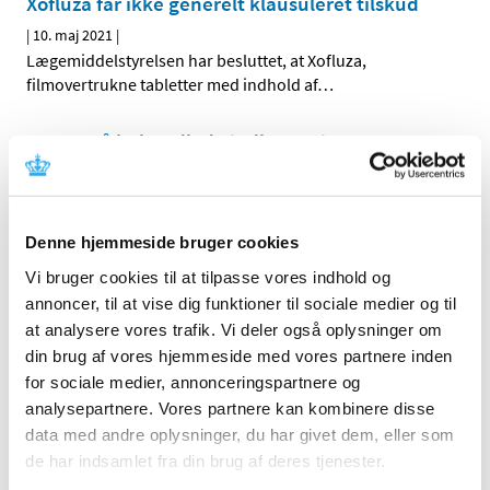
Xofluza får ikke generelt klausuleret tilskud
|
10. maj 2021
|
Lægemiddelstyrelsen har besluttet, at Xofluza,
filmovertrukne tabletter med indhold af
…
Status på behandlede indberetninger om
formodede bivirkninger ved Vaxzevria, uge 18
|
6. maj 2021
|
1.751 indberetninger om formodede bivirkninger ved
Denne hjemmeside bruger cookies
Vaxzevria er behandlet. De fleste er kendte og
…
Vi bruger cookies til at tilpasse vores indhold og
annoncer, til at vise dig funktioner til sociale medier og til
Status på behandlede indberetninger om
at analysere vores trafik. Vi deler også oplysninger om
formodede bivirkninger ved COVID-19 Vaccine
din brug af vores hjemmeside med vores partnere inden
Moderna, uge 18
for sociale medier, annonceringspartnere og
|
6. maj 2021
|
analysepartnere. Vores partnere kan kombinere disse
358 indberetninger om formodede bivirkninger ved
data med andre oplysninger, du har givet dem, eller som
Moderna er behandlet. De fleste er kendte og
…
de har indsamlet fra din brug af deres tjenester.