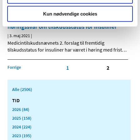
patienterne, hvor de er, i en hurtigere og mere effektiv
…
Kun nødvendige cookies
Medicintilskudsnævnet har modtaget 10 nye
høringssvar om tilskudsstatus for insuliner
|
3. maj 2021
|
Medicintilskudsnævnets 2. forslag til fremtidig
tilskudsstatus for insuliner har været i høring med frist
…
Forrige
1
2
Alle (2506)
TID
2026 (84)
2025 (158)
2024 (224)
2023 (195)