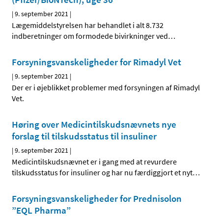
|
9. september 2021
|
Lægemiddelstyrelsen har behandlet i alt 8.732
indberetninger om formodede bivirkninger ved
…
Forsyningsvanskeligheder for Rimadyl Vet
|
9. september 2021
|
Der er i øjeblikket problemer med forsyningen af Rimadyl
Vet.
Høring over Medicintilskudsnævnets nye
forslag til tilskudsstatus til insuliner
|
9. september 2021
|
Medicintilskudsnævnet er i gang med at revurdere
tilskudsstatus for insuliner og har nu færdiggjort et nyt
…
Forsyningsvanskeligheder for Prednisolon
”EQL Pharma”