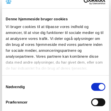
(Moderna), uge 35
|
2. september 2021
|
Lægemiddelstyrelsen har behandlet i alt 2.690
Denne hjemmeside bruger cookies
indberetninger om formodede bivirkninger ved
…
Vi bruger cookies til at tilpasse vores indhold og
annoncer, til at vise dig funktioner til sociale medier og til
Status på behandlede indberetninger om
at analysere vores trafik. Vi deler også oplysninger om
formodede bivirkninger ved COVID-19 Vaccine
din brug af vores hjemmeside med vores partnere inden
Janssen (Johnson & Johnson), uge 35
for sociale medier, annonceringspartnere og
|
2. september 2021
|
analysepartnere. Vores partnere kan kombinere disse
Lægemiddelstyrelsen har frem til den 31. august 2021
data med andre oplysninger, du har givet dem, eller som
modtaget 456 indberetninger om formodede
…
de har indsamlet fra din brug af deres tjenester.
Status på behandlede indberetninger om
Samtykkevalg
formodede bivirkninger ved Vaxzevria
Nødvendig
(AstraZeneca), uge 35
|
2. september 2021
|
Præferencer
Lægemiddelstyrelsen har behandlet i alt 3.869
indberetninger om formodede bivirkninger ved
…