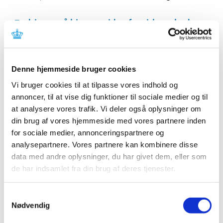
Ændringer på hjemmesiden for virksomheder,
der håndterer cannabis
|
10. januar 2023
|
Lægemiddelstyrelsen har i dag foretaget nogle mindre
Denne hjemmeside bruger cookies
ændringer på hjemmesiden, som er relevant for
…
Vi bruger cookies til at tilpasse vores indhold og
EMA undersøger, om miljøpåvirkningen fra
annoncer, til at vise dig funktioner til sociale medier og til
loppe- og flåtmidler til hund og kat bør
at analysere vores trafik. Vi deler også oplysninger om
revurderes
din brug af vores hjemmeside med vores partnere inden
for sociale medier, annonceringspartnere og
|
9. januar 2023
|
analysepartnere. Vores partnere kan kombinere disse
Frem til 31. marts 2023 er der offentlig høring om,
data med andre oplysninger, du har givet dem, eller som
hvordan naturen bliver påvirket, når loppe- og
…
de har indsamlet fra din brug af deres tjenester.
Forslag til lovændring af forordningen om
medicinsk udstyr
Samtykkevalg
Nødvendig
|
6. januar 2023
|
EU Kommissionen har i dag vedtaget et forslag til en