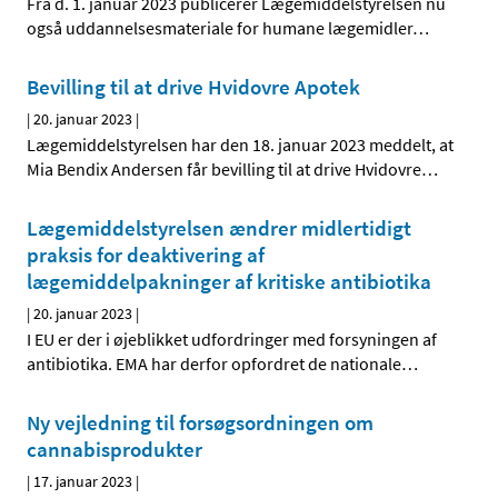
Fra d. 1. januar 2023 publicerer Lægemiddelstyrelsen nu
også uddannelsesmateriale for humane lægemidler
…
Bevilling til at drive Hvidovre Apotek
|
20. januar 2023
|
Lægemiddelstyrelsen har den 18. januar 2023 meddelt, at
Mia Bendix Andersen får bevilling til at drive Hvidovre
…
Lægemiddelstyrelsen ændrer midlertidigt
praksis for deaktivering af
lægemiddelpakninger af kritiske antibiotika
|
20. januar 2023
|
I EU er der i øjeblikket udfordringer med forsyningen af
antibiotika. EMA har derfor opfordret de nationale
…
Ny vejledning til forsøgsordningen om
cannabisprodukter
|
17. januar 2023
|