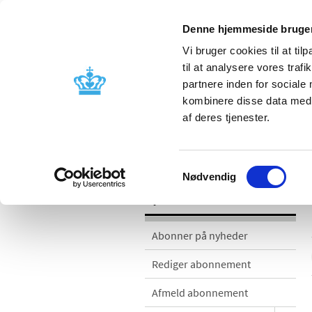
Denne hjemmeside bruger
Vi bruger cookies til at til
til at analysere vores tra
partnere inden for sociale
Godkendelse og
Bivirkninger
kombinere disse data med a
kontrol
produktinfo
af deres tjenester.
Nyheder
Samtykkevalg
Nødvendig
Nyheder
Abonner på nyheder
Rediger abonnement
Afmeld abonnement