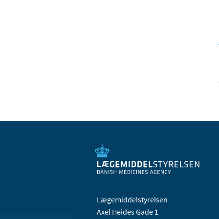
Lægemiddelstyrelsen
Axel Heides Gade 1