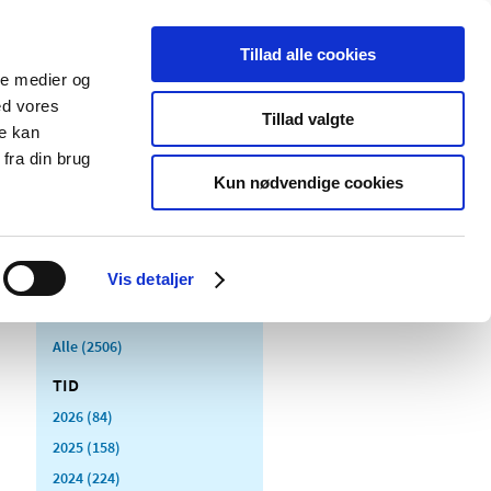
Tillad alle cookies
ale medier og
Udgivelser
Cookies
ed vores
Tillad valgte
re kan
dicinsk
Særlige
fra din brug
styr
produktområder
Kun nødvendige cookies
Vis detaljer
Alle (2506)
TID
2026 (84)
2025 (158)
2024 (224)