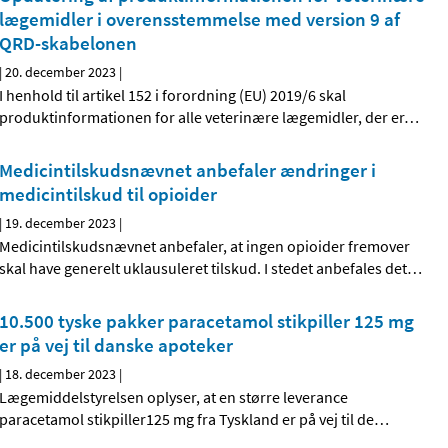
lægemidler i overensstemmelse med version 9 af
QRD-skabelonen
|
20. december 2023
|
I henhold til artikel 152 i forordning (EU) 2019/6 skal
produktinformationen for alle veterinære lægemidler, der er
…
Medicintilskudsnævnet anbefaler ændringer i
medicintilskud til opioider
|
19. december 2023
|
Medicintilskudsnævnet anbefaler, at ingen opioider fremover
skal have generelt uklausuleret tilskud. I stedet anbefales det
…
10.500 tyske pakker paracetamol stikpiller 125 mg
er på vej til danske apoteker
|
18. december 2023
|
Lægemiddelstyrelsen oplyser, at en større leverance
paracetamol stikpiller125 mg fra Tyskland er på vej til de
…