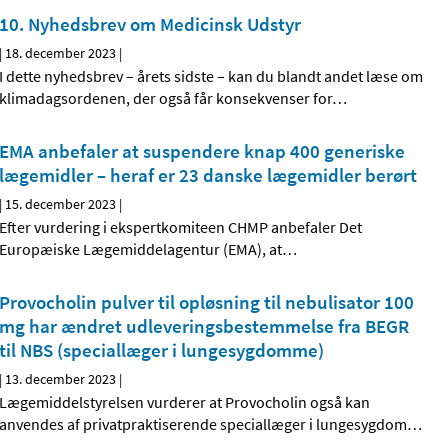
10. Nyhedsbrev om Medicinsk Udstyr
|
18. december 2023
|
I dette nyhedsbrev – årets sidste – kan du blandt andet læse om
klimadagsordenen, der også får konsekvenser for
…
EMA anbefaler at suspendere knap 400 generiske
lægemidler – heraf er 23 danske lægemidler berørt
|
15. december 2023
|
Efter vurdering i ekspertkomiteen CHMP anbefaler Det
Europæiske Lægemiddelagentur (EMA), at
…
Provocholin pulver til opløsning til nebulisator 100
mg har ændret udleveringsbestemmelse fra BEGR
til NBS (speciallæger i lungesygdomme)
|
13. december 2023
|
Lægemiddelstyrelsen vurderer at Provocholin også kan
anvendes af privatpraktiserende speciallæger i lungesygdom
…