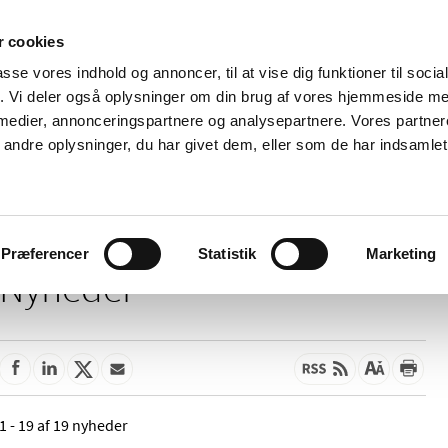
 cookies
passe vores indhold og annoncer, til at vise dig funktioner til soci
Nyheder
Om os
Kontakt
fik. Vi deler også oplysninger om din brug af vores hjemmeside m
 medier, annonceringspartnere og analysepartnere. Vores partne
 og
Tilskud og
Apoteker og salg af
Me
ndre oplysninger, du har givet dem, eller som de har indsamlet 
rmation
priser
medicin
ud
Præferencer
Statistik
Marketing
Nyheder
1 - 19 af 19 nyheder