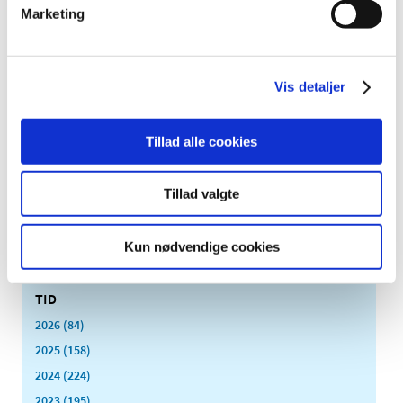
|
1. maj 2023
|
Marketing
Lægemiddelstyrelsen har mandag tekniske problemer
med opdatering af medicinpriser.dk. De priser,
…
Vis detaljer
Sundhedsministeren har aktiveret det
statslige lægemiddelberedskab delvist til den
31. august 2023
Tillad alle cookies
|
1. maj 2023
|
Lægemiddelstyrelsen har indstillet, at
Tillad valgte
sundhedsministeren forlænger den delvise aktivering
…
Kun nødvendige cookies
Alle (2506)
TID
2026 (84)
2025 (158)
2024 (224)
2023 (195)