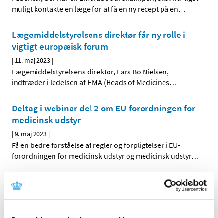
muligt kontakte en læge for at få en ny recept på en
…
Lægemiddelstyrelsens direktør får ny rolle i
vigtigt europæisk forum
|
11. maj 2023
|
Lægemiddelstyrelsens direktør, Lars Bo Nielsen,
indtræder i ledelsen af HMA (Heads of Medicines
…
Deltag i webinar del 2 om EU-forordningen for
medicinsk udstyr
|
9. maj 2023
|
Få en bedre forståelse af regler og forpligtelser i EU-
forordningen for medicinsk udstyr og medicinsk udstyr
…
Covid-19-vacciners sikkerhed vurderes
fortløbende
|
3. maj 2023
|