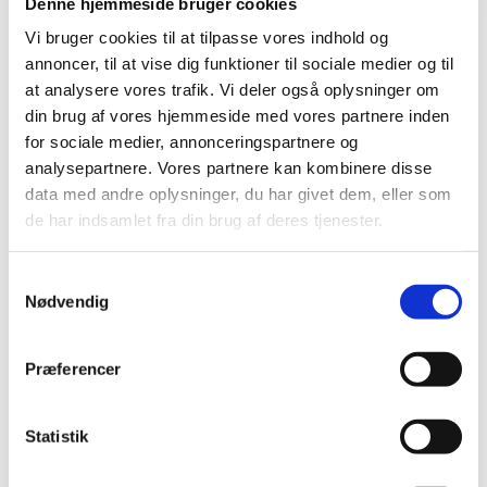
Den Europæiske Bivirkningskomité (PRAC) offentliggør
Denne hjemmeside bruger cookies
regelmæssigt en vurdering af sikkerhedsopdateringer
…
Vi bruger cookies til at tilpasse vores indhold og
annoncer, til at vise dig funktioner til sociale medier og til
Nyt stof omfattet af bekendtgørelse om
at analysere vores trafik. Vi deler også oplysninger om
euforiserende stoffer
din brug af vores hjemmeside med vores partnere inden
|
3. maj 2023
|
for sociale medier, annonceringspartnere og
I Indenrigs- og Sundhedsministeriets bekendtgørelse nr.
analysepartnere. Vores partnere kan kombinere disse
2446 af 12. december 2021 om euforiserende stoffer er
…
data med andre oplysninger, du har givet dem, eller som
de har indsamlet fra din brug af deres tjenester.
Invitation til informationsmøde for
virksomhederne om den nye portal til
Samtykkevalg
tilknytninger
Nødvendig
|
2. maj 2023
|
Januar 2023 lancerede vi den nye formular til anmeldelse
Præferencer
og ansøgning om tilknytning og økonomisk støtte.
…
Problemer med opdatering af
Statistik
medicinpriser.dk