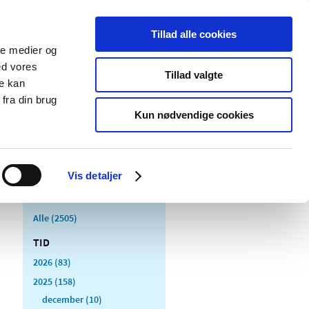
Tillad alle cookies
ale medier og
Udgivelser
Cookies
ed vores
Tillad valgte
re kan
dicinsk
Særlige
fra din brug
styr
produktområder
Kun nødvendige cookies
Vis detaljer
Alle (2505)
TID
2026 (83)
2025 (158)
december (10)