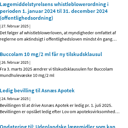
Lægemiddelstyrelsens whistleblowerordning i
perioden 1. januar 2024 til 31. december 2024
(offentlighedsordning)
|
27. februar 2025
|
Det følger af whistleblowerloven, at myndigheder omfattet af
reglerne om aktindsigt i offentlighedsloven mindst én gang
…
Buccolam 10 mg/2 ml får ny tilskudsklausul
|
26. februar 2025
|
Fra 3. marts 2025 ændrer vi tilskudsklausulen for Buccolam
mundhulevæske 10 mg/2 ml
Ledig bevilling til Asnæs Apotek
|
24. februar 2025
|
Bevillingen til at drive Asnæs Apotek er ledig pr. 1. juli 2025.
Bevillingen er opslået ledig efter Lov om apoteksvirksomhed
…
Opdatering til; Udenlandske lægemidler som kan