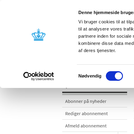
Denne hjemmeside bruger
Vi bruger cookies til at til
til at analysere vores tra
partnere inden for sociale
Godkendelse og
Bivirkninger
kombinere disse data med a
kontrol
produktinfo
af deres tjenester.
Nyheder
Samtykkevalg
Nødvendig
Nyheder
Abonner på nyheder
Rediger abonnement
Afmeld abonnement