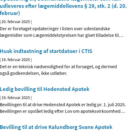
udleveres efter lægemiddellovens § 29, stk. 2 (d. 20.
februar)
|
20. februar 2025
|
Der er foretaget opdateringer i listen over udenlandske
lægemidler som Lægemiddelstyrelsen har givet tilladelse til
…
Husk indtastning af startdatoer i CTIS
|
19. februar 2025
|
Det er en teknisk nødvendighed for at forsøget, og dermed
også godkendelsen, ikke udløber.
Ledig bevilling til Hedensted Apotek
|
19. februar 2025
|
Bevillingen til at drive Hedensted Apotek er ledig pr. 1. juli 2025.
Bevillingen er opslået ledig efter Lov om apoteksvirksomhed
…
Bevilling til at drive Kalundborg Svane Apotek