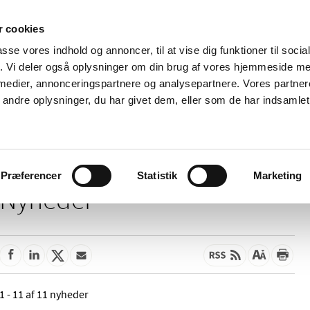
 cookies
passe vores indhold og annoncer, til at vise dig funktioner til soci
Nyheder
Om os
Kontakt
fik. Vi deler også oplysninger om din brug af vores hjemmeside m
 medier, annonceringspartnere og analysepartnere. Vores partne
 og
Tilskud og
Apoteker og salg af
Me
ndre oplysninger, du har givet dem, eller som de har indsamlet 
rmation
priser
medicin
ud
Præferencer
Statistik
Marketing
Nyheder
1 - 11 af 11 nyheder