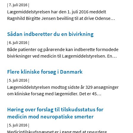
|
7. juli 2016
|
Lægemiddelstyrelsen har den 1. juli 2016 meddelt
Ragnhild Birgitte Jensen bevilling til at drive Odense
…
Sådan indberetter du en bivirkning
|
6. juli 2016
|
Både patienter og pårørende kan indberette formodede
bivirkninger ved medicin til Lægemiddelstyrelsen. En
…
Flere kliniske forsøg i Danmark
|
5. juli 2016
|
Lægemiddelstyrelsen modtog sidste år 329 ansøgninger
om kliniske forsøg med lægemidler. Det er 45
…
Høring over forslag til tilskudsstatus for
medicin mod neuropatiske smerter
|
5. juli 2016
|
Medicintilskudsnævnet er i gang med at revurdere