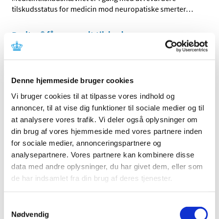
tilskudsstatus for medicin mod neuropatiske smerter
…
Braltus® får generelt tilskud
|
4. juli 2016
|
Lægemiddelstyrelsen har besluttet, at Braltus® skal have
generelt tilskud. Braltus® indeholder tiotropium og
…
Denne hjemmeside bruger cookies
Bedre adgang til patientdata i kliniske forsøg
Vi bruger cookies til at tilpasse vores indhold og
for monitorer og GCP-inspektører
annoncer, til at vise dig funktioner til sociale medier og til
at analysere vores trafik. Vi deler også oplysninger om
|
1. juli 2016
|
din brug af vores hjemmeside med vores partnere inden
Lægemiddelstyrelsens inspektører får nu direkte adgang
for sociale medier, annonceringspartnere og
til at indhente helbredsoplysninger i patientjournaler i
…
analysepartnere. Vores partnere kan kombinere disse
data med andre oplysninger, du har givet dem, eller som
Forventet mangel på næsesalve mod MRSA
de har indsamlet fra din brug af deres tjenester.
|
1. juli 2016
|
Lægemiddelsstyrelsen forventer, at der frem til midt i juli
Samtykkevalg
vil være mangel på Bactroban Nasal næsesalve 2%, der
…
Nødvendig