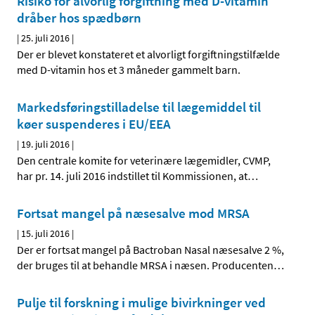
Risiko for alvorlig forgiftning med D-vitamin
dråber hos spædbørn
|
25. juli 2016
|
Der er blevet konstateret et alvorligt forgiftningstilfælde
med D-vitamin hos et 3 måneder gammelt barn.
Markedsføringstilladelse til lægemiddel til
køer suspenderes i EU/EEA
|
19. juli 2016
|
Den centrale komite for veterinære lægemidler, CVMP,
har pr. 14. juli 2016 indstillet til Kommissionen, at
…
Fortsat mangel på næsesalve mod MRSA
|
15. juli 2016
|
Der er fortsat mangel på Bactroban Nasal næsesalve 2 %,
der bruges til at behandle MRSA i næsen. Producenten
…
Pulje til forskning i mulige bivirkninger ved