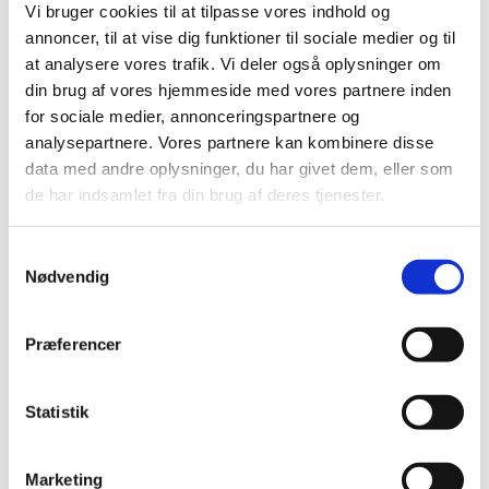
Vi bruger cookies til at tilpasse vores indhold og
|
9. maj 2018
|
annoncer, til at vise dig funktioner til sociale medier og til
Bevillingen til at drive Brædstrup Apotek er ledig pr. 1.
at analysere vores trafik. Vi deler også oplysninger om
januar 2019. Brædstrup Apotek er beliggende i
…
din brug af vores hjemmeside med vores partnere inden
for sociale medier, annonceringspartnere og
Stor stigning i antal kliniske forsøg i Danmark
analysepartnere. Vores partnere kan kombinere disse
|
7. maj 2018
|
data med andre oplysninger, du har givet dem, eller som
Antallet af ansøgninger om kliniske forsøg med
de har indsamlet fra din brug af deres tjenester.
lægemidler steg i 2017 i forhold til 2016. Det viser den
…
Samtykkevalg
Ozempic® får generelt klausuleret tilskud
Nødvendig
|
7. maj 2018
|
Lægemiddelstyrelsen har besluttet, at Ozempic skal have
Præferencer
generelt klausuleret tilskud. Ozempic indeholder
…
Høring over forslag til tilskudsstatus for
Statistik
medicin mod forstørret prostata
|
2. maj 2018
|
Marketing