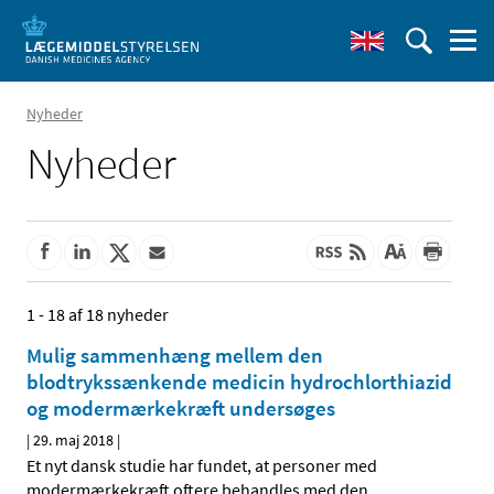
Nyheder
Nyheder
1 - 18 af 18 nyheder
Mulig sammenhæng mellem den
blodtrykssænkende medicin hydrochlorthiazid
og modermærkekræft undersøges
|
29. maj 2018
|
Et nyt dansk studie har fundet, at personer med
modermærkekræft oftere behandles med den
…