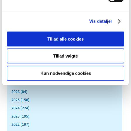
Medicintilskudsnævnet er i gang med at revurdere
tilskudsstatus for medicin mod forstørret prostata og
…
Vis detaljer
Dansk-japansk samarbejde om bedre brug af
sundhedsdata
Tillad alle cookies
|
2. maj 2018
|
Lægemiddelstyrelsen og ledende repræsentanter fra det
japanske sundhedsministerium, Ministry of Health,
…
Tillad valgte
Alle (2506)
Kun nødvendige cookies
TID
2026 (84)
2025 (158)
2024 (224)
2023 (195)
2022 (197)