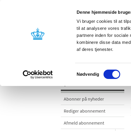
Denne hjemmeside bruger
Vi bruger cookies til at til
til at analysere vores tra
partnere inden for sociale
Godkendelse og
Bivirkninger
kombinere disse data med a
kontrol
produktinfo
af deres tjenester.
Nyheder
Samtykkevalg
Nødvendig
Nyheder
Abonner på nyheder
Rediger abonnement
Afmeld abonnement