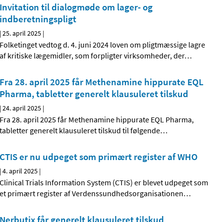
Invitation til dialogmøde om lager- og
indberetningspligt
|
25. april 2025
|
Folketinget vedtog d. 4. juni 2024 loven om pligtmæssige lagre
af kritiske lægemidler, som forpligter virksomheder, der
…
Fra 28. april 2025 får Methenamine hippurate EQL
Pharma, tabletter generelt klausuleret tilskud
|
24. april 2025
|
Fra 28. april 2025 får Methenamine hippurate EQL Pharma,
tabletter generelt klausuleret tilskud til følgende
…
CTIS er nu udpeget som primært register af WHO
|
4. april 2025
|
Clinical Trials Information System (CTIS) er blevet udpeget som
et primært register af Verdenssundhedsorganisationen
…
Nerbutix får generelt klausuleret tilskud