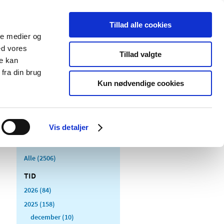
Tillad alle cookies
ale medier og
Udgivelser
Cookies
ed vores
Tillad valgte
re kan
dicinsk
Særlige
fra din brug
styr
produktområder
Kun nødvendige cookies
Vis detaljer
Alle (2506)
TID
2026 (84)
2025 (158)
december (10)