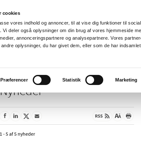
 cookies
passe vores indhold og annoncer, til at vise dig funktioner til soci
Nyheder
Om os
Kontakt
fik. Vi deler også oplysninger om din brug af vores hjemmeside m
 medier, annonceringspartnere og analysepartnere. Vores partne
 og
Tilskud og
Apoteker og salg af
Me
ndre oplysninger, du har givet dem, eller som de har indsamlet 
rmation
priser
medicin
ud
Præferencer
Statistik
Marketing
Nyheder
1 - 5 af 5 nyheder