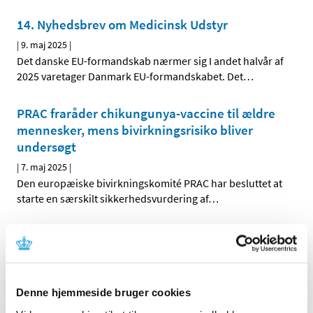
14. Nyhedsbrev om Medicinsk Udstyr
|
9. maj 2025
|
Det danske EU-formandskab nærmer sig I andet halvår af
2025 varetager Danmark EU-formandskabet. Det
…
PRAC fraråder chikungunya-vaccine til ældre
mennesker, mens bivirkningsrisiko bliver
undersøgt
|
7. maj 2025
|
Den europæiske bivirkningskomité PRAC har besluttet at
starte en særskilt sikkerhedsvurdering af
…
Alzheimer-lægemidlet Leqembi er blevet
godkendt af EU-Kommissionen
|
6. maj 2025
|
Leqembi er den første behandling, der er godkendt til at
Denne hjemmeside bruger cookies
kunne bremse udviklingen af Alzheimers hos en
…