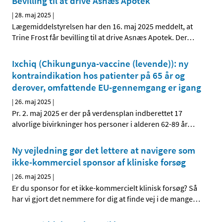
Bevilling til at drive Asnæs Apotek
|
28. maj 2025
|
Lægemiddelstyrelsen har den 16. maj 2025 meddelt, at
Trine Frost får bevilling til at drive Asnæs Apotek. Der
…
Ixchiq (Chikungunya-vaccine (levende)): ny
kontraindikation hos patienter på 65 år og
derover, omfattende EU-gennemgang er igang
|
26. maj 2025
|
Pr. 2. maj 2025 er der på verdensplan indberettet 17
alvorlige bivirkninger hos personer i alderen 62-89 år
…
Ny vejledning gør det lettere at navigere som
ikke-kommerciel sponsor af kliniske forsøg
|
26. maj 2025
|
Er du sponsor for et ikke-kommercielt klinisk forsøg? Så
har vi gjort det nemmere for dig at finde vej i de mange
…