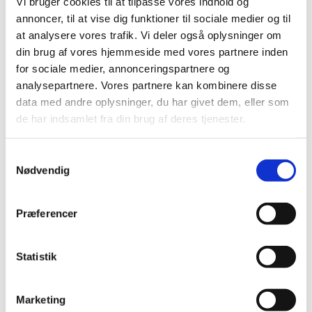
Vi bruger cookies til at tilpasse vores indhold og
annoncer, til at vise dig funktioner til sociale medier og til
PRAC undersøger sikkerhedsrisiko ved
at analysere vores trafik. Vi deler også oplysninger om
chikungunya-vaccine efter flere tilfælde med
din brug af vores hjemmeside med vores partnere inden
alvorlige bivirkninger
for sociale medier, annonceringspartnere og
|
2. maj 2025
|
analysepartnere. Vores partnere kan kombinere disse
Den europæiske bivirkningskomité PRAC og EMA’s
data med andre oplysninger, du har givet dem, eller som
Emergency Taskforce (ETF) reagerer på flere tilfælde
…
de har indsamlet fra din brug af deres tjenester.
Samtykkevalg
Alle (2506)
Nødvendig
TID
2026 (84)
Præferencer
2025 (158)
december (10)
Statistik
november (20)
oktober (18)
september (23)
Marketing