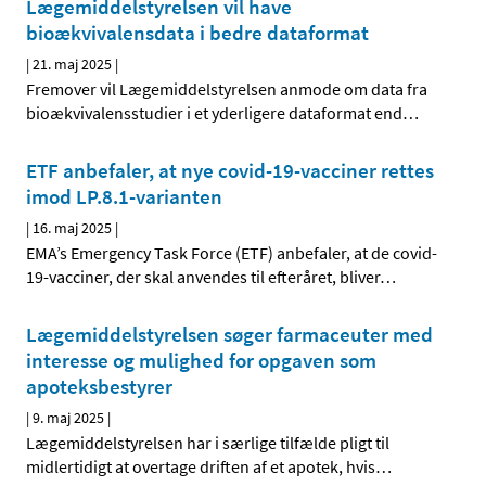
Lægemiddelstyrelsen vil have
bioækvivalensdata i bedre dataformat
|
21. maj 2025
|
Fremover vil Lægemiddelstyrelsen anmode om data fra
bioækvivalensstudier i et yderligere dataformat end
…
ETF anbefaler, at nye covid-19-vacciner rettes
imod LP.8.1-varianten
|
16. maj 2025
|
EMA’s Emergency Task Force (ETF) anbefaler, at de covid-
19-vacciner, der skal anvendes til efteråret, bliver
…
Lægemiddelstyrelsen søger farmaceuter med
interesse og mulighed for opgaven som
apoteksbestyrer
|
9. maj 2025
|
Lægemiddelstyrelsen har i særlige tilfælde pligt til
midlertidigt at overtage driften af et apotek, hvis
…