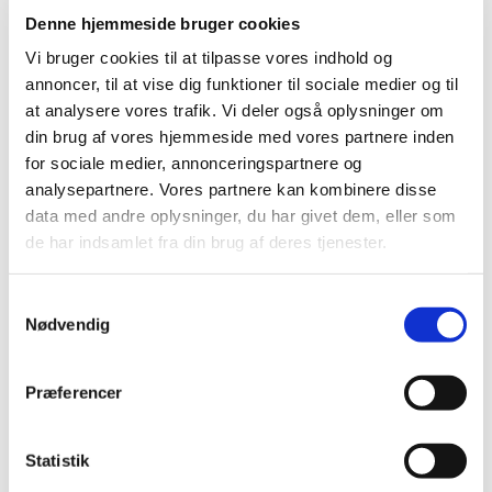
2017 (167)
Denne hjemmeside bruger cookies
2016 (167)
Vi bruger cookies til at tilpasse vores indhold og
2015 (33)
annoncer, til at vise dig funktioner til sociale medier og til
2014 (44)
at analysere vores trafik. Vi deler også oplysninger om
din brug af vores hjemmeside med vores partnere inden
2013 (49)
for sociale medier, annonceringspartnere og
2012 (44)
analysepartnere. Vores partnere kan kombinere disse
2011 (13)
data med andre oplysninger, du har givet dem, eller som
2010 (7)
de har indsamlet fra din brug af deres tjenester.
2009 (14)
2008 (8)
Samtykkevalg
2007 (3)
Nødvendig
2006 (9)
2005 (2)
Præferencer
november (1)
juni (1)
Statistik