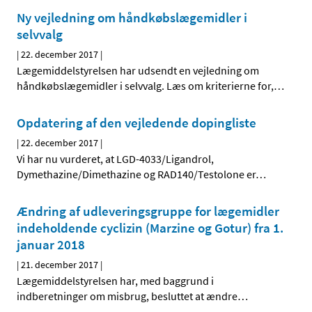
Ny vejledning om håndkøbslægemidler i
selvvalg
|
22. december 2017
|
Lægemiddelstyrelsen har udsendt en vejledning om
håndkøbslægemidler i selvvalg. Læs om kriterierne for,
…
Opdatering af den vejledende dopingliste
|
22. december 2017
|
Vi har nu vurderet, at LGD-4033/Ligandrol,
Dymethazine/Dimethazine og RAD140/Testolone er
…
Ændring af udleveringsgruppe for lægemidler
indeholdende cyclizin (Marzine og Gotur) fra 1.
januar 2018
|
21. december 2017
|
Lægemiddelstyrelsen har, med baggrund i
indberetninger om misbrug, besluttet at ændre
…