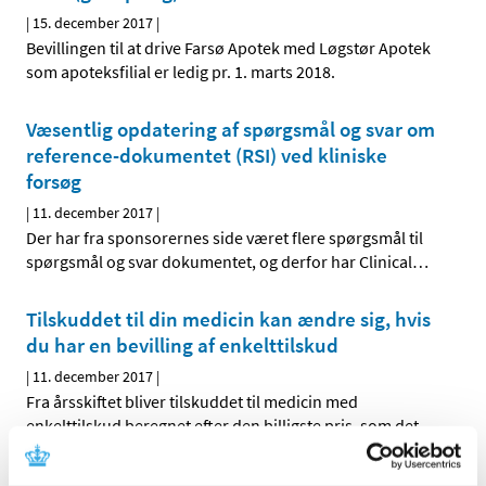
|
15. december 2017
|
Bevillingen til at drive Farsø Apotek med Løgstør Apotek
som apoteksfilial er ledig pr. 1. marts 2018.
Væsentlig opdatering af spørgsmål og svar om
reference-dokumentet (RSI) ved kliniske
forsøg
|
11. december 2017
|
Der har fra sponsorernes side været flere spørgsmål til
spørgsmål og svar dokumentet, og derfor har Clinical
…
Tilskuddet til din medicin kan ændre sig, hvis
du har en bevilling af enkelttilskud
|
11. december 2017
|
Fra årsskiftet bliver tilskuddet til medicin med
enkelttilskud beregnet efter den billigste pris, som det
…
Cyclogest® får generelt tilskud