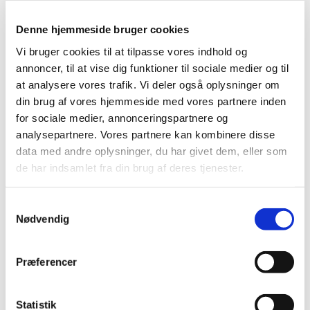
|
8. december 2017
|
Denne hjemmeside bruger cookies
Lægemiddelstyrelsen har besluttet, at Cyclogest® skal
have generelt tilskud med virkning fra 18. december
…
Vi bruger cookies til at tilpasse vores indhold og
annoncer, til at vise dig funktioner til sociale medier og til
Lægemiddelstyrelsen deler erfaringer om
at analysere vores trafik. Vi deler også oplysninger om
bæredygtigt internationalt samarbejde
din brug af vores hjemmeside med vores partnere inden
for sociale medier, annonceringspartnere og
|
7. december 2017
|
analysepartnere. Vores partnere kan kombinere disse
Lægemiddelstyrelsens vicedirektør Jakob Cold deltog
data med andre oplysninger, du har givet dem, eller som
tirsdag d. 5. december som indlægsholder og
…
de har indsamlet fra din brug af deres tjenester.
Lægemiddelstyrelsen om det nye studie om
hydrochlorothiazid
Samtykkevalg
Nødvendig
|
6. december 2017
|
Det nye danske studie; Hydrochlorothiazide use and risk
of non-melanoma skin cancer: A nationwide
…
Præferencer
Ledig bevilling til Skovlunde Apotek
Statistik