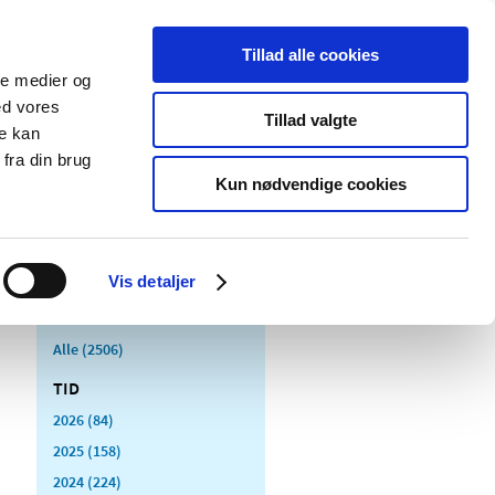
Tillad alle cookies
ale medier og
Udgivelser
Cookies
ed vores
Tillad valgte
re kan
dicinsk
Særlige
fra din brug
styr
produktområder
Kun nødvendige cookies
Vis detaljer
Alle (2506)
TID
2026 (84)
2025 (158)
2024 (224)