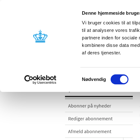
Denne hjemmeside bruger
Vi bruger cookies til at til
til at analysere vores tra
partnere inden for sociale
Godkendelse og
Bivirkninger
kombinere disse data med a
kontrol
produktinfo
af deres tjenester.
Nyheder
Samtykkevalg
Nødvendig
Nyheder
Abonner på nyheder
Rediger abonnement
Afmeld abonnement