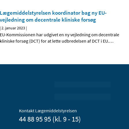
Lægemiddelstyrelsen koordinator bag ny EU-
vejledning om decentrale kliniske forsøg
|
2. januar 2023
|
EU-Kommissionen har udgivet en ny vejledning om decentrale
kliniske forsøg (DCT) for at lette udbredelsen af DCT i EU.
…
Kontakt Lægemiddelstyrelsen
44 88 95 95 (kl. 9 - 15)