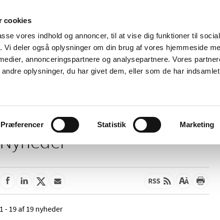
 cookies
passe vores indhold og annoncer, til at vise dig funktioner til soci
Nyheder
Om os
Kontakt
fik. Vi deler også oplysninger om din brug af vores hjemmeside m
 medier, annonceringspartnere og analysepartnere. Vores partne
 og
Tilskud og
Apoteker og salg af
Me
ndre oplysninger, du har givet dem, eller som de har indsamlet 
rmation
priser
medicin
ud
Præferencer
Statistik
Marketing
Nyheder
1 - 19 af 19 nyheder