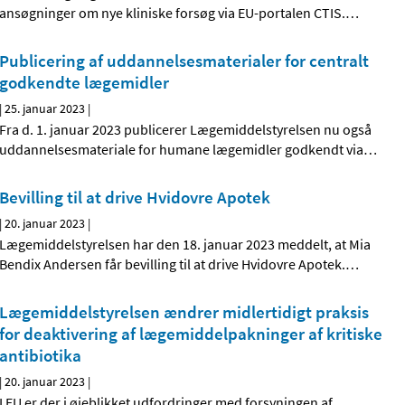
ansøgninger om nye kliniske forsøg via EU-portalen CTIS.
…
Publicering af uddannelsesmaterialer for centralt
godkendte lægemidler
|
25. januar 2023
|
Fra d. 1. januar 2023 publicerer Lægemiddelstyrelsen nu også
uddannelsesmateriale for humane lægemidler godkendt via
…
Bevilling til at drive Hvidovre Apotek
|
20. januar 2023
|
Lægemiddelstyrelsen har den 18. januar 2023 meddelt, at Mia
Bendix Andersen får bevilling til at drive Hvidovre Apotek.
…
Lægemiddelstyrelsen ændrer midlertidigt praksis
for deaktivering af lægemiddelpakninger af kritiske
antibiotika
|
20. januar 2023
|
I EU er der i øjeblikket udfordringer med forsyningen af