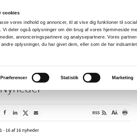
 cookies
passe vores indhold og annoncer, til at vise dig funktioner til soci
Nyheder
Om os
Kontakt
fik. Vi deler også oplysninger om din brug af vores hjemmeside m
 medier, annonceringspartnere og analysepartnere. Vores partne
 og
Tilskud og
Apoteker og salg af
Me
ndre oplysninger, du har givet dem, eller som de har indsamlet 
rmation
priser
medicin
ud
Præferencer
Statistik
Marketing
Nyheder
1 - 16 af 16 nyheder