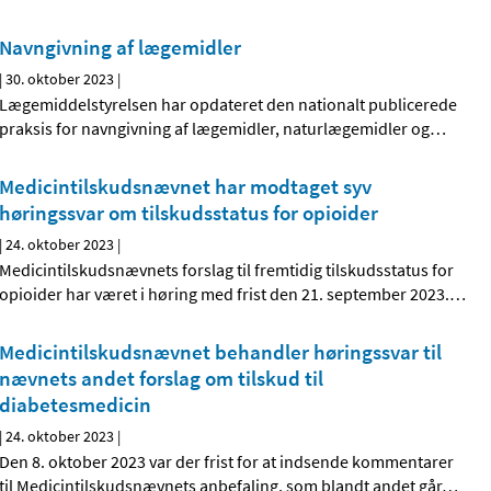
Navngivning af lægemidler
|
30. oktober 2023
|
Lægemiddelstyrelsen har opdateret den nationalt publicerede
praksis for navngivning af lægemidler, naturlægemidler og
…
Medicintilskudsnævnet har modtaget syv
høringssvar om tilskudsstatus for opioider
|
24. oktober 2023
|
Medicintilskudsnævnets forslag til fremtidig tilskudsstatus for
opioider har været i høring med frist den 21. september 2023.
…
Medicintilskudsnævnet behandler høringssvar til
nævnets andet forslag om tilskud til
diabetesmedicin
|
24. oktober 2023
|
Den 8. oktober 2023 var der frist for at indsende kommentarer
til Medicintilskudsnævnets anbefaling, som blandt andet går
…