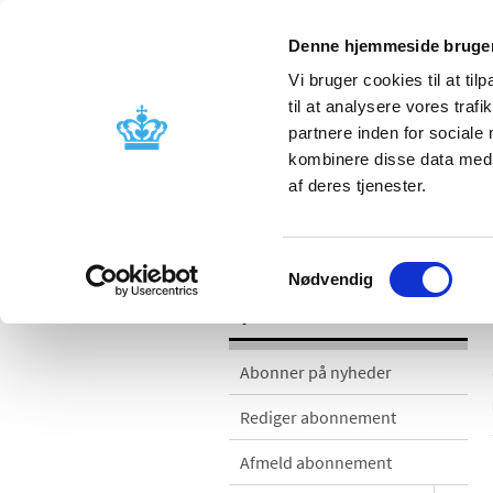
Denne hjemmeside bruger
Vi bruger cookies til at til
til at analysere vores tra
partnere inden for sociale
Godkendelse og
Bivirkninger
kombinere disse data med a
kontrol
produktinfo
af deres tjenester.
Nyheder
Samtykkevalg
Nødvendig
Nyheder
Abonner på nyheder
Rediger abonnement
Afmeld abonnement