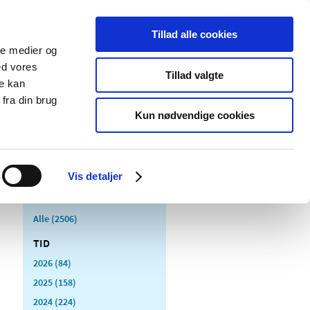
Tillad alle cookies
ale medier og
Udgivelser
Cookies
ed vores
Tillad valgte
re kan
dicinsk
Særlige
fra din brug
styr
produktområder
Kun nødvendige cookies
Vis detaljer
Alle (2506)
TID
2026 (84)
2025 (158)
2024 (224)