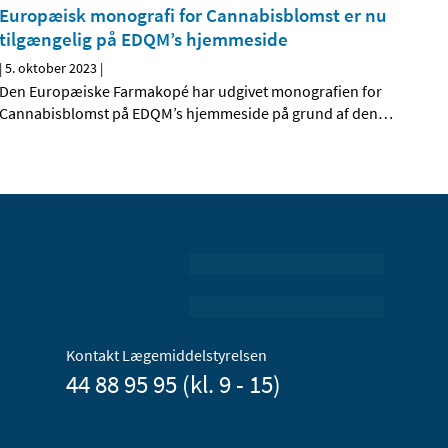
Europæisk monografi for Cannabisblomst er nu
tilgængelig på EDQM’s hjemmeside
|
5. oktober 2023
|
Den Europæiske Farmakopé har udgivet monografien for
Cannabisblomst på EDQM’s hjemmeside på grund af den
…
Kontakt Lægemiddelstyrelsen
44 88 95 95 (kl. 9 - 15)