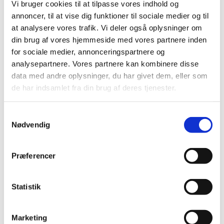
Vi bruger cookies til at tilpasse vores indhold og
|
14. februar 2023
|
annoncer, til at vise dig funktioner til sociale medier og til
Tekniske problemer har ført til ukorrekte oplysninger om
at analysere vores trafik. Vi deler også oplysninger om
enkelte indlægssedler i databasen indlægsseddel.dk.
…
din brug af vores hjemmeside med vores partnere inden
for sociale medier, annonceringspartnere og
Ledig bevilling til Roslev Apotek
analysepartnere. Vores partnere kan kombinere disse
|
9. februar 2023
|
data med andre oplysninger, du har givet dem, eller som
Bevillingen til at drive Roslev Apotek er ledig snarest
de har indsamlet fra din brug af deres tjenester.
muligt. Bevillingen er opslået ledig efter Lov om
…
Samtykkevalg
Lægemiddelstyrelsen søger apoteksbestyrere
Nødvendig
|
8. februar 2023
|
Lægemiddelstyrelsen søger farmaceuter, som er
Præferencer
interesseret i at prøve udfordringen som apoteksbestyre
Offentlig høring søger bidrag til at styrke
Statistik
kliniske forsøg i EU
|
7. februar 2023
|
Marketing
Alle interessenter, der ønsker at bidrage til at fremme