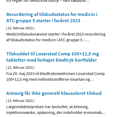
EU-regler for medicinsk udstyr – den såkaldte
…
Revurdering af tilskudsstatus for medicin i
ATC-gruppe S starter i foråret 2023
|
22. februar 2023
|
Medicintilskudsnævnet starter i foråret 2023 revurdering
af tilskudsstatus for medicin i ATC-gruppe S –
…
Tilskuddet til Losarstad Comp 100+12,5 mg
tabletter mod forhøjet blodtryk bortfalder
|
21. februar 2023
|
Fra 29. maj 2023 vil blodtryksmedicinen Losarstad Comp
100+12,5 mg med indholdsstofferne losartan og
…
Aimovig får ikke generelt klausuleret tilskud
|
21. februar 2023
|
Lægemiddelstyrelsen har besluttet, at Aimovig,
injektionsvæske, opløsning, der indeholder erenumab
…