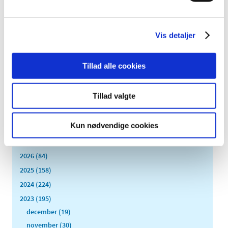
udviklingen af sikre og effektive lægemidler gennem
…
Vis detaljer
Antibiotikalægemidlet Dicillin fra firmaet
Sandoz tilbagekaldes
|
7. februar 2023
|
Tillad alle cookies
Patienter, der er i behandling med Dicillin Sandoz 500 mg
kapsler, skal gå på apoteket og få byttet medicinen. Det
…
Tillad valgte
Alle (2506)
Kun nødvendige cookies
TID
2026 (84)
2025 (158)
2024 (224)
2023 (195)
december (19)
november (30)