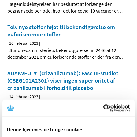
Lægemiddelstyrelsen har besluttet at forlænge den
begrænsede periode, hvor det for covid-19 vacciner er
…
Tolv nye stoffer føjet til bekendtgørelse om
euforiserende stoffer
|
16. februar 2023
|
I Sundhedsministeriets bekendtgørelse nr. 2446 af 12.
december 2021 om euforiserende stoffer er der fra den
…
ADAKVEO ▼ (crizanlizumab): Fase III-studiet
(CSEG101A2301) viser ingen superioritet af
crizanlizumab i forhold til placebo
|
14. februar 2023
|
Præliminære resultater fra fase III-studiet CSEG101A2301
(STAND) viste ingen forskel mellem crizanlizumab og
…
Lægemiddelstyrelsen retter oplysninger i
Denne hjemmeside bruger cookies
databasen med indlægssedler