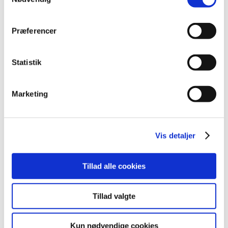
2008 (8)
2007 (3)
Præferencer
2006 (9)
december (1)
Statistik
november (3)
oktober (1)
september (1)
Marketing
juli (2)
marts (1)
2005 (2)
Vis detaljer
Links
Tillad alle cookies
Meddelelser om forsyning af medicin til mennesker og dyr
(med søgefunktion)
Tillad valgte
Sikkerhedsmeddelelser om medicinsk udstyr
(med søgefunktion)
Kun nødvendige cookies