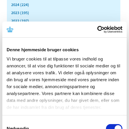
2024 (224)
2023 (195)
2022 (197)
2021 (516)
2020 (263)
2019 (159)
Denne hjemmeside bruger cookies
2018 (150)
Vi bruger cookies til at tilpasse vores indhold og
2017 (167)
annoncer, til at vise dig funktioner til sociale medier og til
2016 (167)
at analysere vores trafik. Vi deler også oplysninger om
2015 (33)
din brug af vores hjemmeside med vores partnere inden
2014 (44)
for sociale medier, annonceringspartnere og
2013 (49)
analysepartnere. Vores partnere kan kombinere disse
data med andre oplysninger, du har givet dem, eller som
2012 (44)
de har indsamlet fra din brug af deres tjenester.
2011 (13)
2010 (7)
Samtykkevalg
2009 (14)
Nødvendig