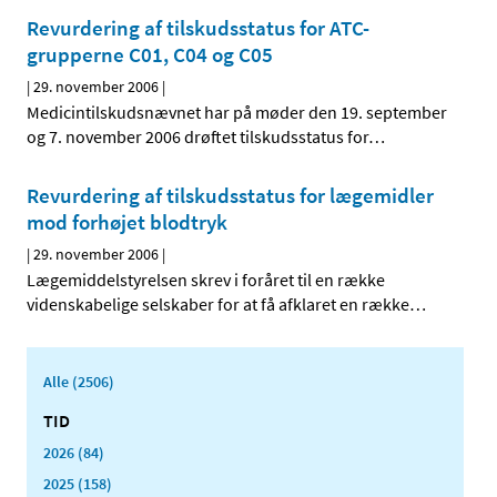
Revurdering af tilskudsstatus for ATC-
grupperne C01, C04 og C05
|
29. november 2006
|
Medicintilskudsnævnet har på møder den 19. september
og 7. november 2006 drøftet tilskudsstatus for
…
Revurdering af tilskudsstatus for lægemidler
mod forhøjet blodtryk
|
29. november 2006
|
Lægemiddelstyrelsen skrev i foråret til en række
videnskabelige selskaber for at få afklaret en række
…
Alle (2506)
TID
2026 (84)
2025 (158)