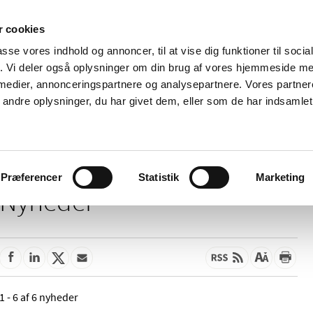
 cookies
passe vores indhold og annoncer, til at vise dig funktioner til soci
Nyheder
Om os
Kontakt
fik. Vi deler også oplysninger om din brug af vores hjemmeside m
 medier, annonceringspartnere og analysepartnere. Vores partne
 og
Tilskud og
Apoteker og salg af
Me
ndre oplysninger, du har givet dem, eller som de har indsamlet 
rmation
priser
medicin
ud
Præferencer
Statistik
Marketing
Nyheder
1 - 6 af 6 nyheder