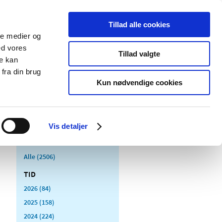
Tillad alle cookies
ale medier og
Udgivelser
Cookies
ed vores
Tillad valgte
re kan
dicinsk
Særlige
fra din brug
styr
produktområder
Kun nødvendige cookies
Vis detaljer
Alle (2506)
TID
2026 (84)
2025 (158)
2024 (224)