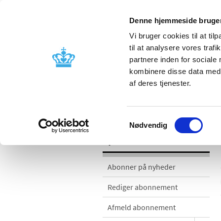
Denne hjemmeside bruger
Vi bruger cookies til at til
til at analysere vores tra
partnere inden for sociale
Godkendelse og
Bivirkninger
kombinere disse data med a
kontrol
produktinfo
af deres tjenester.
Nyheder
Samtykkevalg
Nødvendig
Nyheder
Abonner på nyheder
Rediger abonnement
Afmeld abonnement