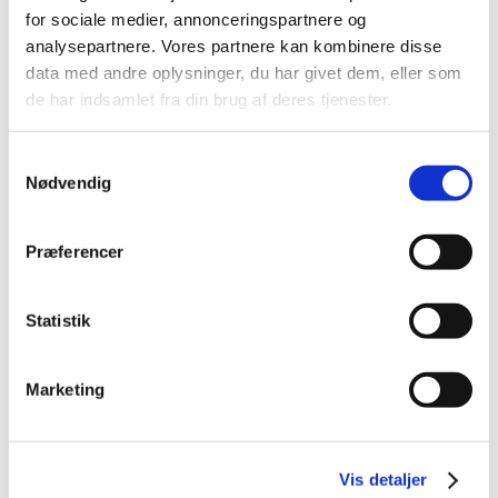
for sociale medier, annonceringspartnere og
2014 (44)
analysepartnere. Vores partnere kan kombinere disse
2013 (49)
data med andre oplysninger, du har givet dem, eller som
2012 (44)
de har indsamlet fra din brug af deres tjenester.
december (2)
november (6)
Samtykkevalg
oktober (4)
Nødvendig
september (7)
august (1)
Præferencer
juli (5)
juni (3)
maj (1)
Statistik
april (3)
marts (3)
Marketing
februar (3)
januar (6)
2011 (13)
Vis detaljer
2010 (7)