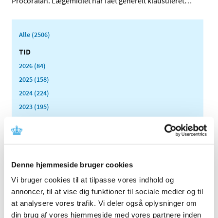
Procoralan. Lægemidlet har fået generelt klausuleret
…
Alle (2506)
TID
2026 (84)
2025 (158)
2024 (224)
2023 (195)
2022 (197)
2021 (516)
2020 (263)
2019 (159)
Denne hjemmeside bruger cookies
2018 (150)
Vi bruger cookies til at tilpasse vores indhold og
2017 (167)
annoncer, til at vise dig funktioner til sociale medier og til
2016 (167)
at analysere vores trafik. Vi deler også oplysninger om
din brug af vores hjemmeside med vores partnere inden
2015 (33)