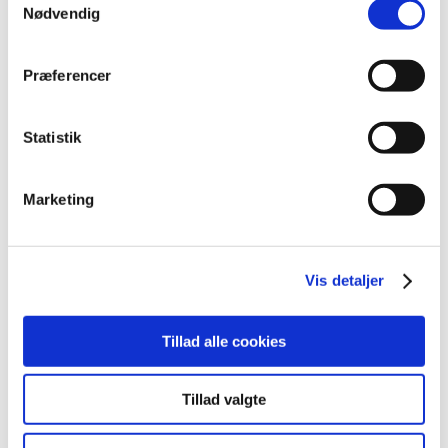
april (3)
Nødvendig
marts (3)
februar (3)
Præferencer
januar (6)
2011 (13)
Statistik
2010 (7)
2009 (14)
Marketing
2008 (8)
2007 (3)
2006 (9)
Vis detaljer
2005 (2)
Tillad alle cookies
Links
Meddelelser om forsyning af medicin til mennesker og dyr
Tillad valgte
(med søgefunktion)
Sikkerhedsmeddelelser om medicinsk udstyr