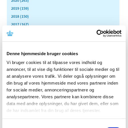
2020 (263)
2019 (159)
2018 (150)
2017 (167)
2016 (167)
2015 (33)
2014 (44)
Denne hjemmeside bruger cookies
2013 (49)
Vi bruger cookies til at tilpasse vores indhold og
2012 (44)
annoncer, til at vise dig funktioner til sociale medier og til
december (2)
at analysere vores trafik. Vi deler også oplysninger om
november (6)
din brug af vores hjemmeside med vores partnere inden
oktober (4)
for sociale medier, annonceringspartnere og
september (7)
analysepartnere. Vores partnere kan kombinere disse
august (1)
data med andre oplysninger, du har givet dem, eller som
juli (5)
de har indsamlet fra din brug af deres tjenester.
juni (3)
maj (1)
Samtykkevalg