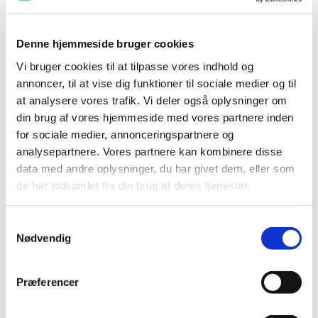
forsøgsordning med medicinsk cannabis
|
5. oktober 2017
|
Denne hjemmeside bruger cookies
Der ønskes gennemført et eller flere forskningsprojekter,
der kan øge den videnskabelige erfaring med
…
Vi bruger cookies til at tilpasse vores indhold og
annoncer, til at vise dig funktioner til sociale medier og til
Nyt fra Lægemiddelstyrelsen oktober 2017
at analysere vores trafik. Vi deler også oplysninger om
din brug af vores hjemmeside med vores partnere inden
|
3. oktober 2017
|
for sociale medier, annonceringspartnere og
I dette nummer af Nyt fra Lægemiddelstyrelsen kan du
analysepartnere. Vores partnere kan kombinere disse
blandt andet læse om, at en række opioider får ændret
…
data med andre oplysninger, du har givet dem, eller som
de har indsamlet fra din brug af deres tjenester.
Bevilling til Slagelse Svane Apotek
|
2. oktober 2017
|
Samtykkevalg
Lægemiddelstyrelsen har den 28. september 2017
Nødvendig
meddelt Anita Albrechtsen bevilling til at drive Slagelse
…
Præferencer
Alle (2506)