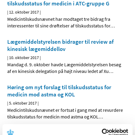
tilskudsstatus for medicin i ATC-gruppe G
|
12. oktober 2017
|
Medicintilskudsnævnet har modtaget tre bidrag fra
interessenter til sine drøftelser af tilskudsstatus for
…
Lægemiddelstyrelsen bidrager til review af
kinesisk lægemiddellov
|
10. oktober 2017
|
Mandag d. 9. oktober havde Lægemiddelstyrelsen besøg
af en kinesisk delegation på højt niveau ledet af Xu
…
Høring om nyt forslag til tilskudsstatus for
medicin mod astma og KOL
|
5. oktober 2017
|
Medicintilskudsnævnet er fortsat i gang med at revurdere
tilskudsstatus for medicin mod astma og KOL
…
Videnskabelig erfaringsopsamling på