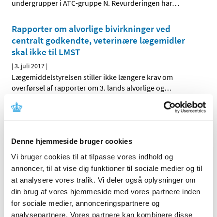
undergrupper i ATC-gruppe N. Revurderingen har
…
Rapporter om alvorlige bivirkninger ved
centralt godkendte, veterinære lægemidler
skal ikke til LMST
|
3. juli 2017
|
Lægemiddelstyrelsen stiller ikke længere krav om
overførsel af rapporter om 3. lands alvorlige og
…
Medicintilskudsnævnet har modtaget 12 nye
høringssvar om tilskudsstatus for medicin mod
astma og KOL
Denne hjemmeside bruger cookies
|
3. juli 2017
|
Vi bruger cookies til at tilpasse vores indhold og
Medicintilskudsnævnets 3. forslag til fremtidig
annoncer, til at vise dig funktioner til sociale medier og til
tilskudsstatus for medicin mod astma og KOL har været
…
at analysere vores trafik. Vi deler også oplysninger om
din brug af vores hjemmeside med vores partnere inden
for sociale medier, annonceringspartnere og
Alle (2506)
analysepartnere. Vores partnere kan kombinere disse