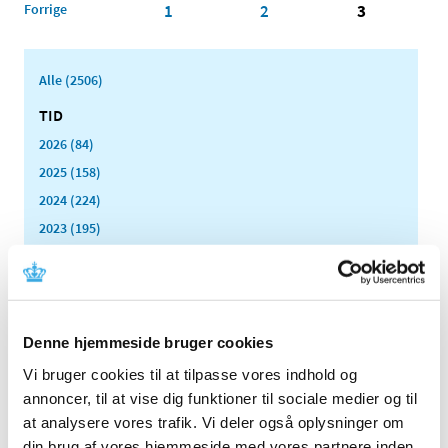
Forrige
1
2
3
Alle (2506)
TID
2026 (84)
2025 (158)
2024 (224)
2023 (195)
2022 (197)
2021 (516)
2020 (263)
2019 (159)
Denne hjemmeside bruger cookies
2018 (150)
Vi bruger cookies til at tilpasse vores indhold og
2017 (167)
annoncer, til at vise dig funktioner til sociale medier og til
at analysere vores trafik. Vi deler også oplysninger om
2016 (167)
din brug af vores hjemmeside med vores partnere inden