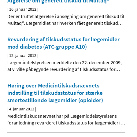
Afgørelse om generelt tilskud til Multaq®
|
16. januar 2012
|
Der er truffet afgørelse i ansøgning om generelt tilskud til
Multaq®. Lægemidlet har hverken fået generelt tilskud
…
Revurdering af tilskudsstatus for lægemidler
mod diabetes (ATC-gruppe A10)
|
12. januar 2012
|
Lægemiddelstyrelsen meddelte den 22. december 2009,
at vi ville påbegynde revurdering af tilskudsstatus for
…
Høring over Medicintilskudsnævnets
indstilling til tilskudsstatus for stærke
smertestillende lægemidler (opioider)
|
4. januar 2012
|
Medicintilskudsnævnet har på Lægemiddelstyrelsens
foranledning revurderet tilskudsstatus for lægemidler i
…