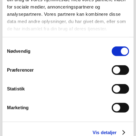
2015 (33)
for sociale medier, annonceringspartnere og
2014 (44)
analysepartnere. Vores partnere kan kombinere disse
2013 (49)
data med andre oplysninger, du har givet dem, eller som
2012 (44)
de har indsamlet fra din brug af deres tjenester.
december (2)
november (6)
Samtykkevalg
oktober (4)
Nødvendig
september (7)
august (1)
Præferencer
juli (5)
juni (3)
Statistik
maj (1)
april (3)
marts (3)
Marketing
februar (3)
januar (6)
2011 (13)
Vis detaljer