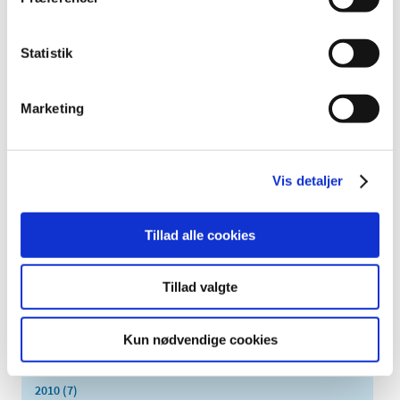
oktober (13)
september (16)
august (12)
Statistik
juli (9)
juni (15)
Marketing
maj (9)
april (8)
marts (16)
Vis detaljer
februar (14)
januar (17)
Tillad alle cookies
2016 (167)
2015 (33)
Tillad valgte
2014 (44)
2013 (49)
Kun nødvendige cookies
2012 (44)
2011 (13)
2010 (7)