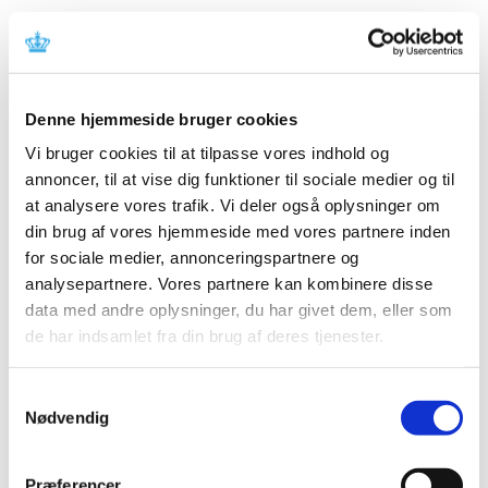
Alle (2506)
TID
Denne hjemmeside bruger cookies
2026 (84)
Vi bruger cookies til at tilpasse vores indhold og
2025 (158)
annoncer, til at vise dig funktioner til sociale medier og til
2024 (224)
at analysere vores trafik. Vi deler også oplysninger om
2023 (195)
din brug af vores hjemmeside med vores partnere inden
for sociale medier, annonceringspartnere og
2022 (197)
analysepartnere. Vores partnere kan kombinere disse
2021 (516)
data med andre oplysninger, du har givet dem, eller som
2020 (263)
de har indsamlet fra din brug af deres tjenester.
2019 (159)
2018 (150)
Samtykkevalg
2017 (167)
Nødvendig
december (19)
november (19)
Præferencer