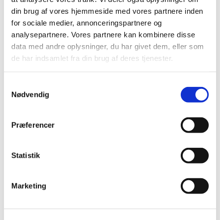
september (20)
din brug af vores hjemmeside med vores partnere inden
august (17)
for sociale medier, annonceringspartnere og
juli (11)
analysepartnere. Vores partnere kan kombinere disse
juni (21)
data med andre oplysninger, du har givet dem, eller som
de har indsamlet fra din brug af deres tjenester.
maj (21)
april (24)
marts (42)
Samtykkevalg
Nødvendig
februar (12)
januar (18)
2019 (159)
Præferencer
2018 (150)
2017 (167)
Statistik
2016 (167)
2015 (33)
Marketing
2014 (44)
2013 (49)
2012 (44)