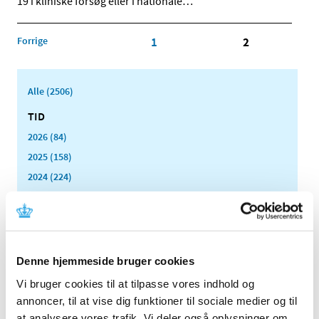
19 i kliniske forsøg eller i nationale
…
Forrige
1
2
Alle (2506)
TID
2026 (84)
2025 (158)
2024 (224)
2023 (195)
2022 (197)
2021 (516)
2020 (263)
Denne hjemmeside bruger cookies
december (24)
Vi bruger cookies til at tilpasse vores indhold og
november (33)
annoncer, til at vise dig funktioner til sociale medier og til
oktober (20)
at analysere vores trafik. Vi deler også oplysninger om