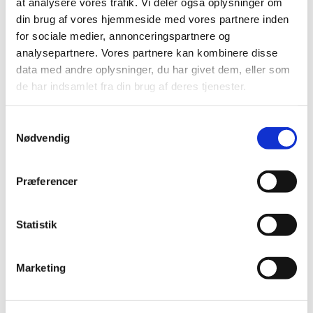
at analysere vores trafik. Vi deler også oplysninger om
|
3. februar 2025
|
din brug af vores hjemmeside med vores partnere inden
Bevillingen til at drive Rønne Apotek er ledig pr. 1.
for sociale medier, annonceringspartnere og
oktober 2025. Rønne Apotek er beliggende i
…
analysepartnere. Vores partnere kan kombinere disse
data med andre oplysninger, du har givet dem, eller som
de har indsamlet fra din brug af deres tjenester.
Alle (2506)
TID
Samtykkevalg
Nødvendig
2026 (84)
2025 (158)
december (10)
Præferencer
november (20)
oktober (18)
Statistik
september (23)
august (8)
Marketing
juli (11)
juni (11)
maj (11)