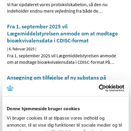
Vi har opdateret vores protokolskabelon, så den nu
indeholder endnu mere vejledning fra både de
…
Fra 1. september 2025 vil
Lægemiddelstyrelsen anmode om at modtage
bioækvivalensdata i CDISC-format
|
6. februar 2025
|
Fra 1. september 2025 vil Lægemiddelstyrelsen anmode
om at modtage bioækvivalensdata i CDISC-format På
…
Ansøgning om tilføjelse af ny substans på
listen over lægemidler, der kan indgå i
Pilotprojektet med engelsksprogede, fælles
nordiske pakninger
|
5. februar 2025
|
Denne hjemmeside bruger cookies
Ansøgningsproces for virksomheder
Vi bruger cookies til at tilpasse vores indhold og
annoncer, til at vise dig funktioner til sociale medier og til
Ledig bevilling til Rønne Apotek