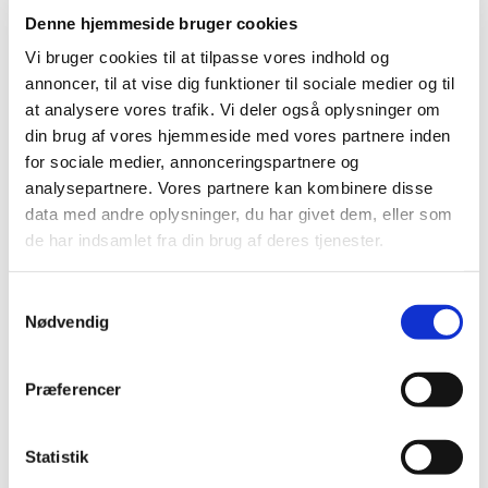
2017 (167)
Denne hjemmeside bruger cookies
2016 (167)
Vi bruger cookies til at tilpasse vores indhold og
2015 (33)
annoncer, til at vise dig funktioner til sociale medier og til
2014 (44)
at analysere vores trafik. Vi deler også oplysninger om
din brug af vores hjemmeside med vores partnere inden
2013 (49)
for sociale medier, annonceringspartnere og
2012 (44)
analysepartnere. Vores partnere kan kombinere disse
2011 (13)
data med andre oplysninger, du har givet dem, eller som
2010 (7)
de har indsamlet fra din brug af deres tjenester.
2009 (14)
2008 (8)
Samtykkevalg
2007 (3)
Nødvendig
2006 (9)
2005 (2)
Præferencer
november (1)
juni (1)
Statistik