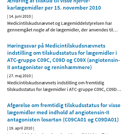
Ændring af tilskud til visse hjerte-
karlægemidler per 15. november 2010
|
14. juni 2010
|
Medicintilskudsnævnet og Lægemiddelstyrelsen har
gennemgået nogle af de lægemidler, der anvendes til
…
Høringssvar på Medicintilskudsnævnets
indstilling om tilskudsstatus for lægemidler i
ATC-gruppe C09C, C09D og C09X (angiotensin-
II antagonister og reninhæmmere)
|
27. maj 2010
|
Medicintilskudsnævnets indstilling om fremtidig
tilskudsstatus for lægemidler i ATC-gruppe C09C, C09D
…
Afgørelse om fremtidig tilskudsstatus for visse
lægemidler med indhold af angiotensin-II
antagonisten losartan (C09CA01 og C09DA01)
|
19. april 2010
|