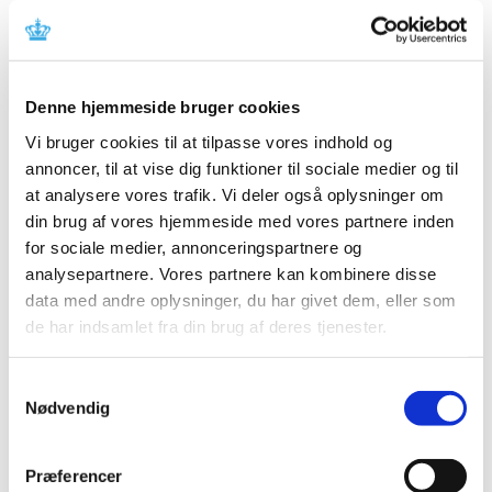
Lægemiddelstyrelsen indleder ad hoc
revurdering af tilskudsstatus i ATC–gruppe
C09C, C09D og C09X
Denne hjemmeside bruger cookies
|
12. marts 2010
|
En lang række lægemiddelvirksomheder har den 8. marts
Vi bruger cookies til at tilpasse vores indhold og
2010 markedsført generiske kopier af angiotensin
…
annoncer, til at vise dig funktioner til sociale medier og til
at analysere vores trafik. Vi deler også oplysninger om
din brug af vores hjemmeside med vores partnere inden
Alle (2506)
for sociale medier, annonceringspartnere og
analysepartnere. Vores partnere kan kombinere disse
TID
data med andre oplysninger, du har givet dem, eller som
2026 (84)
de har indsamlet fra din brug af deres tjenester.
2025 (158)
2024 (224)
Samtykkevalg
2023 (195)
Nødvendig
2022 (197)
2021 (516)
Præferencer