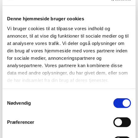
2013 (49)
2012 (44)
Denne hjemmeside bruger cookies
2011 (13)
Vi bruger cookies til at tilpasse vores indhold og
november (1)
annoncer, til at vise dig funktioner til sociale medier og til
oktober (2)
at analysere vores trafik. Vi deler også oplysninger om
september (2)
din brug af vores hjemmeside med vores partnere inden
august (2)
for sociale medier, annonceringspartnere og
juli (1)
analysepartnere. Vores partnere kan kombinere disse
juni (1)
data med andre oplysninger, du har givet dem, eller som
maj (2)
de har indsamlet fra din brug af deres tjenester.
marts (1)
januar (1)
Samtykkevalg
Nødvendig
2010 (7)
2009 (14)
2008 (8)
Præferencer
2007 (3)