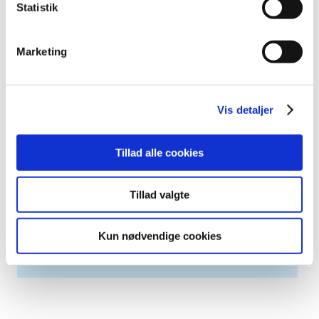
2006 (9)
Statistik
2005 (2)
Marketing
Links
Meddelelser om forsyning af medicin til mennesker og dyr
(med søgefunktion)
Vis detaljer
Sikkerhedsmeddelelser om medicinsk udstyr
(med søgefunktion)
Tillad alle cookies
Tillad valgte
Høringer på Høringsportalen
Kun nødvendige cookies
Se Lægemiddelstyrelsens høringer på
høringsportalen