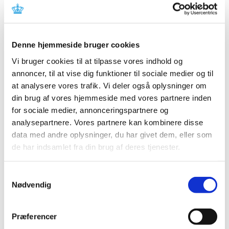
november (3)
oktober (1)
september (7)
Denne hjemmeside bruger cookies
august (4)
Vi bruger cookies til at tilpasse vores indhold og
juli (2)
annoncer, til at vise dig funktioner til sociale medier og til
juni (8)
at analysere vores trafik. Vi deler også oplysninger om
maj (2)
din brug af vores hjemmeside med vores partnere inden
april (2)
for sociale medier, annonceringspartnere og
marts (3)
analysepartnere. Vores partnere kan kombinere disse
februar (6)
data med andre oplysninger, du har givet dem, eller som
januar (3)
de har indsamlet fra din brug af deres tjenester.
2013 (49)
2012 (44)
Samtykkevalg
Nødvendig
2011 (13)
2010 (7)
2009 (14)
Præferencer