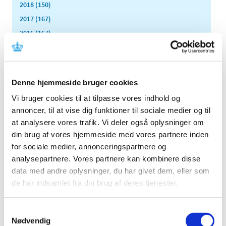
2018 (150)
2017 (167)
2016 (167)
2015 (33)
2014 (44)
december (3)
Denne hjemmeside bruger cookies
november (3)
Vi bruger cookies til at tilpasse vores indhold og
oktober (1)
annoncer, til at vise dig funktioner til sociale medier og til
september (7)
at analysere vores trafik. Vi deler også oplysninger om
august (4)
din brug af vores hjemmeside med vores partnere inden
juli (2)
for sociale medier, annonceringspartnere og
juni (8)
analysepartnere. Vores partnere kan kombinere disse
maj (2)
data med andre oplysninger, du har givet dem, eller som
april (2)
de har indsamlet fra din brug af deres tjenester.
marts (3)
februar (6)
Samtykkevalg
januar (3)
Nødvendig