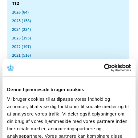
TID
2026 (84)
2025 (158)
2024 (224)
2023 (195)
2022 (197)
2021 (516)
2020 (263)
2019 (159)
2018 (150)
Denne hjemmeside bruger cookies
2017 (167)
2016 (167)
Vi bruger cookies til at tilpasse vores indhold og
annoncer, til at vise dig funktioner til sociale medier og til
2015 (33)
at analysere vores trafik. Vi deler også oplysninger om
2014 (44)
din brug af vores hjemmeside med vores partnere inden
december (3)
for sociale medier, annonceringspartnere og
november (3)
analysepartnere. Vores partnere kan kombinere disse