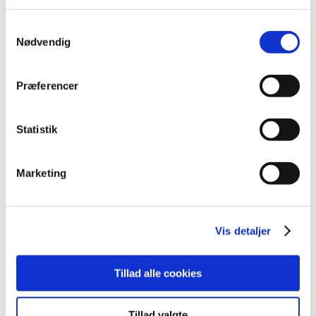
2023 (195)
2022 (197)
Samtykkevalg
Nødvendig
2021 (516)
2020 (263)
Præferencer
2019 (159)
2018 (150)
2017 (167)
Statistik
2016 (167)
december (14)
Marketing
november (11)
oktober (13)
september (9)
Vis detaljer
august (15)
juli (15)
Tillad alle cookies
juni (15)
maj (10)
april (25)
Tillad valgte