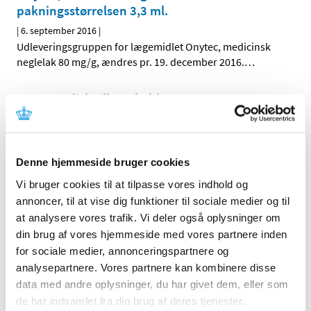
pakningsstørrelsen 3,3 ml.
|
6. september 2016
|
Udleveringsgruppen for lægemidlet Onytec, medicinsk
neglelak 80 mg/g, ændres pr. 19. december 2016.
…
Novo Nordisk tilbagekalder
diabetesmedicinen GlucaGen® Hypokit
|
5. september 2016
|
Novo Nordisk A/S tilbagekalder batch (et parti) af
Denne hjemmeside bruger cookies
GlucaGen® Hypokit i Danmark, da enkelte produkter
…
Vi bruger cookies til at tilpasse vores indhold og
annoncer, til at vise dig funktioner til sociale medier og til
Alle (2506)
at analysere vores trafik. Vi deler også oplysninger om
din brug af vores hjemmeside med vores partnere inden
TID
for sociale medier, annonceringspartnere og
2026 (84)
analysepartnere. Vores partnere kan kombinere disse
2025 (158)
data med andre oplysninger, du har givet dem, eller som
2024 (224)
de har indsamlet fra din brug af deres tjenester.