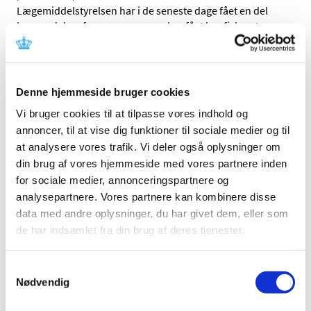
Lægemiddelstyrelsen har i de seneste dage fået en del
henvendelser fra personer, som har fået konfiskeret
…
Alle (2506)
Denne hjemmeside bruger cookies
TID
Vi bruger cookies til at tilpasse vores indhold og
2026 (84)
annoncer, til at vise dig funktioner til sociale medier og til
2025 (158)
at analysere vores trafik. Vi deler også oplysninger om
2024 (224)
din brug af vores hjemmeside med vores partnere inden
2023 (195)
for sociale medier, annonceringspartnere og
2022 (197)
analysepartnere. Vores partnere kan kombinere disse
data med andre oplysninger, du har givet dem, eller som
2021 (516)
de har indsamlet fra din brug af deres tjenester.
2020 (263)
2019 (159)
Samtykkevalg
2018 (150)
Nødvendig
2017 (167)