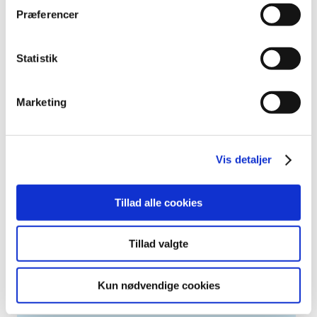
december (19)
Præferencer
november (19)
oktober (13)
september (16)
Statistik
august (12)
juli (9)
Marketing
juni (15)
maj (9)
april (8)
Vis detaljer
marts (16)
februar (14)
Tillad alle cookies
januar (17)
2016 (167)
2015 (33)
Tillad valgte
2014 (44)
2013 (49)
Kun nødvendige cookies
2012 (44)