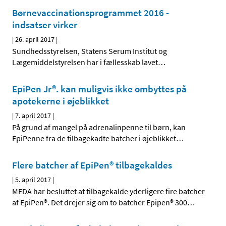
Børnevaccinationsprogram­met 2016 -
indsatser virker
|
26. april 2017
|
Sundhedsstyrelsen, Statens Serum Institut og
Lægemiddelstyrelsen har i fællesskab lavet
…
EpiPen Jr®. kan muligvis ikke ombyttes på
apotekerne i øjeblikket
|
7. april 2017
|
På grund af mangel på adrenalinpenne til børn, kan
EpiPenne fra de tilbagekadte batcher i øjeblikket
…
Flere batcher af EpiPen® tilbagekaldes
|
5. april 2017
|
MEDA har besluttet at tilbagekalde yderligere fire batcher
af EpiPen®. Det drejer sig om to batcher Epipen® 300
…