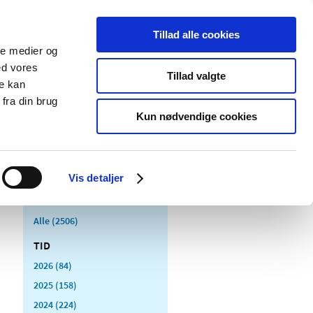
Tillad alle cookies
ale medier og
Udgivelser
Cookies
ed vores
Tillad valgte
re kan
dicinsk
Særlige
fra din brug
styr
produktområder
Kun nødvendige cookies
Vis detaljer
Alle (2506)
TID
2026 (84)
2025 (158)
2024 (224)