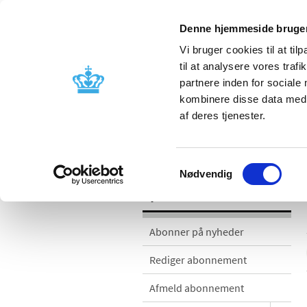
Denne hjemmeside bruger
Vi bruger cookies til at til
til at analysere vores tra
partnere inden for sociale
Godkendelse og
Bivirkninger
kombinere disse data med a
kontrol
produktinfo
af deres tjenester.
Nyheder
Samtykkevalg
Nødvendig
Nyheder
Abonner på nyheder
Rediger abonnement
Afmeld abonnement