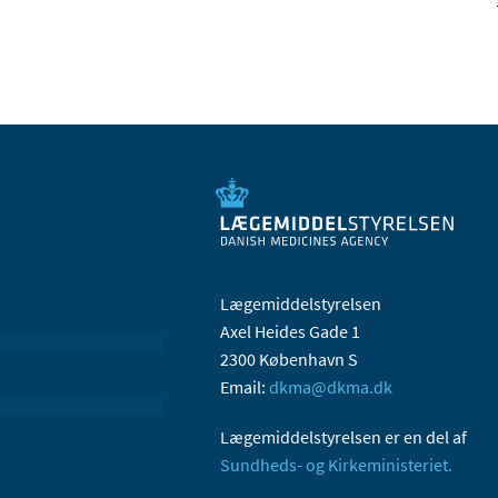
Lægemiddelstyrelsen
Axel Heides Gade 1
2300 København S
Email:
dkma@dkma.dk
Lægemiddelstyrelsen er en del af
Sundheds- og Kirkeministeriet.