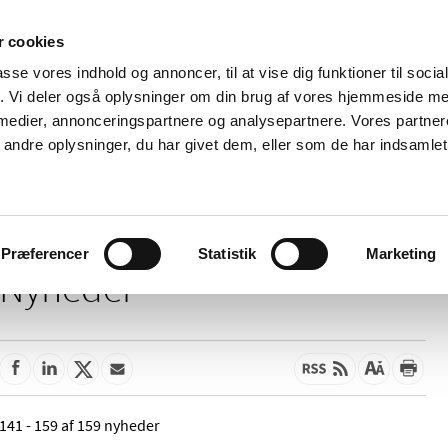
 cookies
passe vores indhold og annoncer, til at vise dig funktioner til soci
Nyheder
Om os
Kontakt
fik. Vi deler også oplysninger om din brug af vores hjemmeside m
 medier, annonceringspartnere og analysepartnere. Vores partne
 og
Tilskud og
Apoteker og salg af
Me
ndre oplysninger, du har givet dem, eller som de har indsamlet 
rmation
priser
medicin
ud
Præferencer
Statistik
Marketing
Nyheder
141 - 159 af 159 nyheder