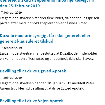
Generelt tilskud til eplerenon mod hjertesvigt fra
den 25. februar 2019
|
7. februar 2019
|
Lægemiddelstyrelsen ændrer tilskuddet, da behandlingsprisen
på tabletter med indhold af eplerenon er på niveau med
…
Duzallo mod urinsyregigt får ikke generelt eller
generelt klausuleret tilskud
|
7. februar 2019
|
Lægemiddelstyrelsen har besluttet, at Duzallo, der indeholder
en kombination af lesinurad og allopurinol, ikke skal have
…
Bevilling til at drive Egtved Apotek
|
7. februar 2019
|
Lægemiddelstyrelsen har den 30. januar 2019 meddelt Peter
Aarenstrup Merrild bevilling til at drive Egtved Apotek.
Bevilling til at drive Vejen Apotek