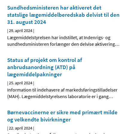
Sundhedsministeren har aktiveret det
statslige lægemiddelberedskab delvist til den
31. august 2024
|
29. april 2024
|
Lægemiddelstyrelsen har indstillet, at Indenrigs- og
sundhedsministeren forlænger den delvise aktivering
…
Status af projekt om kontrol af
anbrudsanordning (ATD) på
lægemiddelpakninger
|
25. april 2024
|
Information til indehavere af markedsføringstilladelser
(MAH). Lægemiddelstyrelsens laboratorie er i gang
…
Børnevaccinerne er sikre med primært milde
og velkendte bivirkninger
|
22. april 2024
|