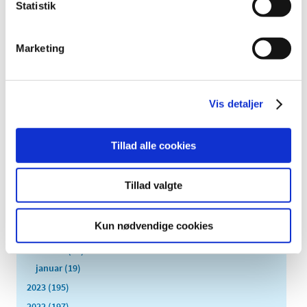
Statistik
2026 (84)
2025 (158)
Marketing
2024 (224)
december (28)
november (28)
Vis detaljer
oktober (28)
september (15)
august (10)
Tillad alle cookies
juli (20)
juni (15)
Tillad valgte
maj (25)
april (12)
Kun nødvendige cookies
marts (10)
februar (14)
januar (19)
2023 (195)
2022 (197)