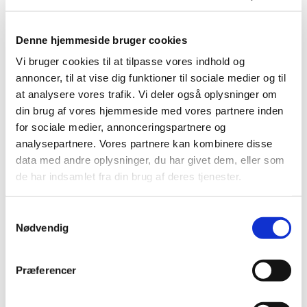
|
9. april 2024
|
Ansøgningsskema og tilhørende guide om
Denne hjemmeside bruger cookies
engrosforhandling af visse stoffer kan nu findes på
…
Vi bruger cookies til at tilpasse vores indhold og
Danmark har fået et bemyndiget organ til
annoncer, til at vise dig funktioner til sociale medier og til
certificering af medicinsk udstyr
at analysere vores trafik. Vi deler også oplysninger om
din brug af vores hjemmeside med vores partnere inden
|
8. april 2024
|
for sociale medier, annonceringspartnere og
Lægemiddelstyrelsen har designeret TÜV SÜD Danmark
ApS som bemyndiget organ for medicinsk udstyr. Det
…
analysepartnere. Vores partnere kan kombinere disse
data med andre oplysninger, du har givet dem, eller som
de har indsamlet fra din brug af deres tjenester.
Ledig bevilling til Nexø Apotek
|
4. april 2024
|
Samtykkevalg
Bevillingen til at drive Nexø Apotek er ledig pr. 1.
Nødvendig
september 2024. Bevillingen er opslået ledig efter Lov
…
Præferencer
Alle (2506)
TID