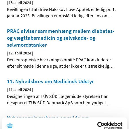
|
18. april 2024
|
Bevillingen til at drive Nakskov Løve Apotek er ledig pr. 1.
januar 2025. Bevillingen er opslået ledig efter Lov om
…
PRAC afviser sammenhæng mellem diabetes-
og vægttabsmedicin og selvskade- og
selvmordstanker
|
12. april 2024
|
Den europæiske bivirkningskomité PRAC konkluderer
efter sit møde i denne uge, at der ikke er tilstrækkelig
…
11. Nyhedsbrev om Medicinsk Udstyr
|
11. april 2024
|
Designeringen af TÜV SÜD Lægemiddelstyrelsen har
designeret TÜV SÜD Danmark ApS som bemyndiget
…
Nyt ansøgningsskema og guide om
engrosforhandling af visse stoffer