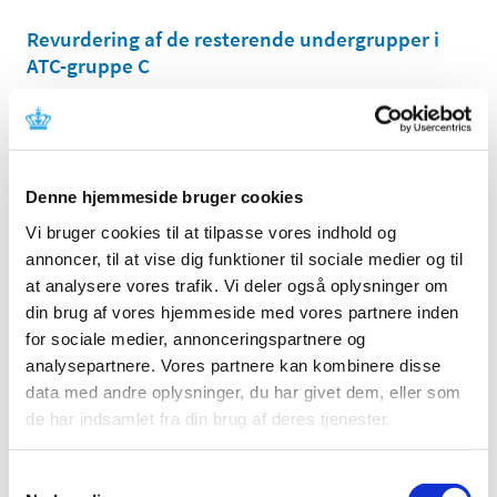
Revurdering af de resterende undergrupper i
ATC-gruppe C
|
4. juli 2006
|
Lægemiddelstyrelsen har tidligere informeret
virksomheder og en række videnskabelige selskaber
…
Denne hjemmeside bruger cookies
Brev til videnskabelige selskaber om
blodtryksbehandling
Vi bruger cookies til at tilpasse vores indhold og
annoncer, til at vise dig funktioner til sociale medier og til
|
7. marts 2006
|
at analysere vores trafik. Vi deler også oplysninger om
Som et led i arbejdet med revurdering af lægemidlers
din brug af vores hjemmeside med vores partnere inden
tilskudsstatus er Lægemiddelstyrelsen begyndt at se på
…
for sociale medier, annonceringspartnere og
analysepartnere. Vores partnere kan kombinere disse
data med andre oplysninger, du har givet dem, eller som
Alle (2506)
de har indsamlet fra din brug af deres tjenester.
TID
2026 (84)
Samtykkevalg
2025 (158)