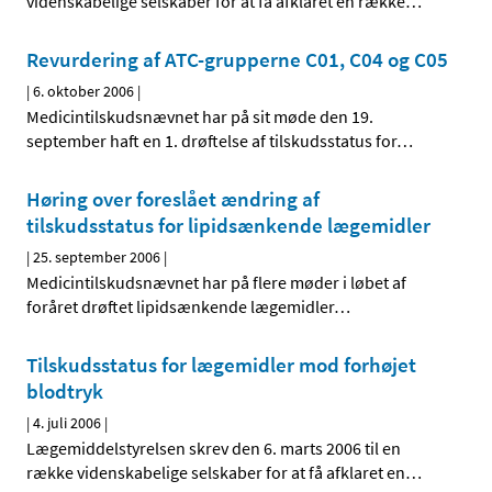
videnskabelige selskaber for at få afklaret en række
…
Revurdering af ATC-grupperne C01, C04 og C05
|
6. oktober 2006
|
Medicintilskudsnævnet har på sit møde den 19.
september haft en 1. drøftelse af tilskudsstatus for
…
Høring over foreslået ændring af
tilskudsstatus for lipidsænkende lægemidler
|
25. september 2006
|
Medicintilskudsnævnet har på flere møder i løbet af
foråret drøftet lipidsænkende lægemidler
…
Tilskudsstatus for lægemidler mod forhøjet
blodtryk
|
4. juli 2006
|
Lægemiddelstyrelsen skrev den 6. marts 2006 til en
række videnskabelige selskaber for at få afklaret en
…