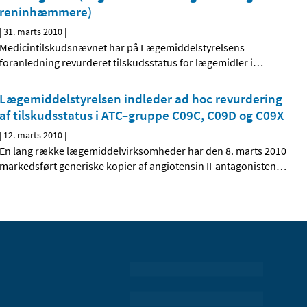
reninhæmmere)
|
31. marts 2010
|
Medicintilskudsnævnet har på Lægemiddelstyrelsens
foranledning revurderet tilskudsstatus for lægemidler i
…
Lægemiddelstyrelsen indleder ad hoc revurdering
af tilskudsstatus i ATC–gruppe C09C, C09D og C09X
|
12. marts 2010
|
En lang række lægemiddelvirksomheder har den 8. marts 2010
markedsført generiske kopier af angiotensin II-antagonisten
…