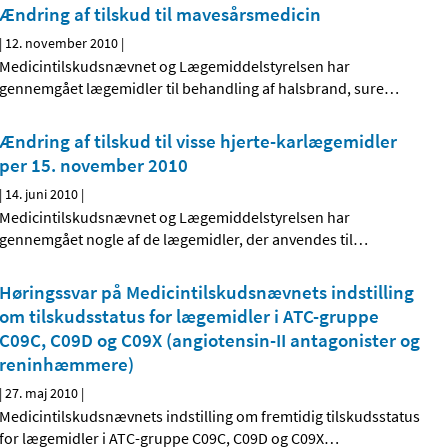
Ændring af tilskud til mavesårsmedicin
|
12. november 2010
|
Medicintilskudsnævnet og Lægemiddelstyrelsen har
gennemgået lægemidler til behandling af halsbrand, sure
…
Ændring af tilskud til visse hjerte-karlægemidler
per 15. november 2010
|
14. juni 2010
|
Medicintilskudsnævnet og Lægemiddelstyrelsen har
gennemgået nogle af de lægemidler, der anvendes til
…
Høringssvar på Medicintilskudsnævnets indstilling
om tilskudsstatus for lægemidler i ATC-gruppe
C09C, C09D og C09X (angiotensin-II antagonister og
reninhæmmere)
|
27. maj 2010
|
Medicintilskudsnævnets indstilling om fremtidig tilskudsstatus
for lægemidler i ATC-gruppe C09C, C09D og C09X
…