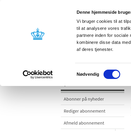
Denne hjemmeside bruger
Vi bruger cookies til at til
til at analysere vores tra
partnere inden for sociale
Godkendelse og
Bivirkninger
kombinere disse data med a
kontrol
produktinfo
af deres tjenester.
Nyheder
Samtykkevalg
Nødvendig
Nyheder
Abonner på nyheder
Rediger abonnement
Afmeld abonnement