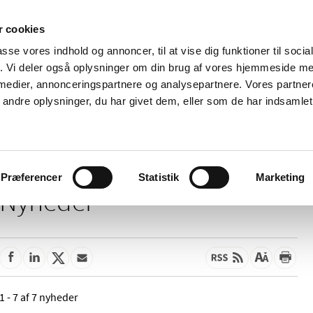
 cookies
passe vores indhold og annoncer, til at vise dig funktioner til soci
Nyheder
Om os
Kontakt
fik. Vi deler også oplysninger om din brug af vores hjemmeside m
 medier, annonceringspartnere og analysepartnere. Vores partne
 og
Tilskud og
Apoteker og salg af
Me
ndre oplysninger, du har givet dem, eller som de har indsamlet 
rmation
priser
medicin
ud
Præferencer
Statistik
Marketing
Nyheder
1 - 7 af 7 nyheder