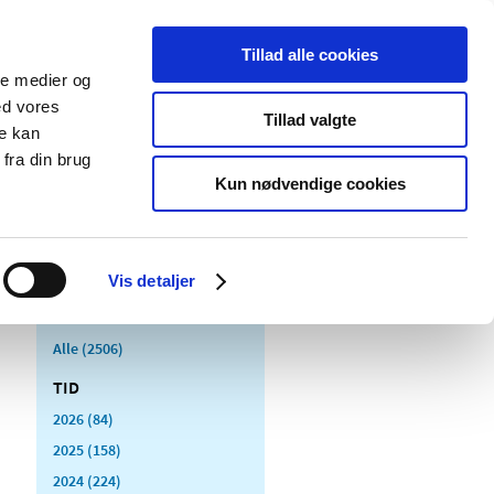
Tillad alle cookies
ale medier og
Udgivelser
Cookies
ed vores
Tillad valgte
re kan
dicinsk
Særlige
fra din brug
styr
produktområder
Kun nødvendige cookies
Vis detaljer
Alle (2506)
TID
2026 (84)
2025 (158)
2024 (224)