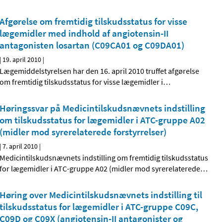
Afgørelse om fremtidig tilskudsstatus for visse
lægemidler med indhold af angiotensin-II
antagonisten losartan (C09CA01 og C09DA01)
|
19. april 2010
|
Lægemiddelstyrelsen har den 16. april 2010 truffet afgørelse
om fremtidig tilskudsstatus for visse lægemidler i
…
Høringssvar på Medicintilskudsnævnets indstilling
om tilskudsstatus for lægemidler i ATC-gruppe A02
(midler mod syrerelaterede forstyrrelser)
|
7. april 2010
|
Medicintilskudsnævnets indstilling om fremtidig tilskudsstatus
for lægemidler i ATC-gruppe A02 (midler mod syrerelaterede
…
Høring over Medicintilskudsnævnets indstilling til
tilskudsstatus for lægemidler i ATC-gruppe C09C,
C09D og C09X (angiotensin-II antagonister og