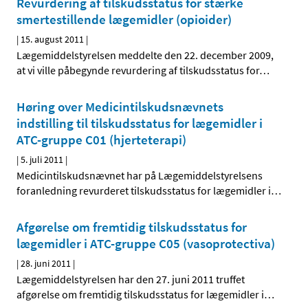
Revurdering af tilskudsstatus for stærke
smertestillende lægemidler (opioider)
|
15. august 2011
|
Lægemiddelstyrelsen meddelte den 22. december 2009,
at vi ville påbegynde revurdering af tilskudsstatus for
…
Høring over Medicintilskudsnævnets
indstilling til tilskudsstatus for lægemidler i
ATC-gruppe C01 (hjerteterapi)
|
5. juli 2011
|
Medicintilskudsnævnet har på Lægemiddelstyrelsens
foranledning revurderet tilskudsstatus for lægemidler i
…
Afgørelse om fremtidig tilskudsstatus for
lægemidler i ATC-gruppe C05 (vasoprotectiva)
|
28. juni 2011
|
Lægemiddelstyrelsen har den 27. juni 2011 truffet
afgørelse om fremtidig tilskudsstatus for lægemidler i
…