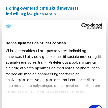
Høring over Medicintilskudsnævnets
indstilling for glucosamin
|
27. maj 2011
|
Medicintilskudsnævnet har revurderet tilskudsstatus for
lægemidler, der indeholder glucosamin. Lægemidlerne
…
Denne hjemmeside bruger cookies
Høring over Medicintilskudsnævnets
indstilling til tilskudsstatus for lægemidler til
Vi bruger cookies til at tilpasse vores indhold og
behandling af depression og angst
annoncer, til at vise dig funktioner til sociale medier og til
(lægemidler i ATC-gruppe N06A m.fl.)
at analysere vores trafik. Vi deler også oplysninger om
din brug af vores hjemmeside med vores partnere inden
|
6. maj 2011
|
for sociale medier, annonceringspartnere og
Medicintilskudsnævnet har på Lægemiddelstyrelsens
foranledning revurderet tilskudsstatus for lægemidler i
…
analysepartnere. Vores partnere kan kombinere disse
data med andre oplysninger, du har givet dem, eller som
de har indsamlet fra din brug af deres tjenester.
Lægemiddelstyrelsen indleder ad hoc
revurdering af tilskudsstatus for glucosamin
(M01AX05)
Samtykkevalg