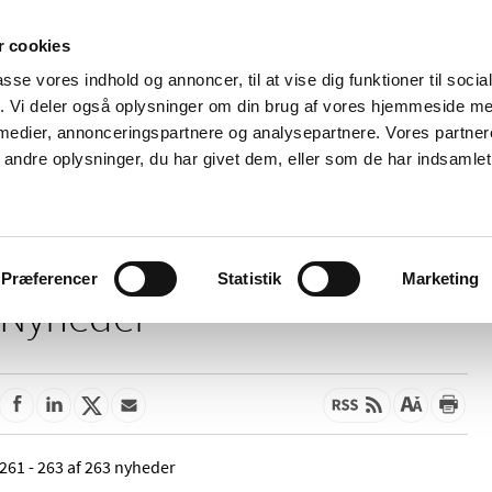
 cookies
passe vores indhold og annoncer, til at vise dig funktioner til soci
Nyheder
Om os
Kontakt
fik. Vi deler også oplysninger om din brug af vores hjemmeside m
 medier, annonceringspartnere og analysepartnere. Vores partne
 og
Tilskud og
Apoteker og salg af
Me
ndre oplysninger, du har givet dem, eller som de har indsamlet 
rmation
priser
medicin
ud
Præferencer
Statistik
Marketing
Nyheder
261 - 263 af 263 nyheder