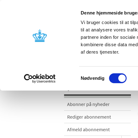
Denne hjemmeside bruger
Vi bruger cookies til at til
til at analysere vores tra
partnere inden for sociale
Godkendelse og
Bivirkninger
kombinere disse data med a
kontrol
produktinfo
af deres tjenester.
Nyheder
Samtykkevalg
Nødvendig
Nyheder
Abonner på nyheder
Rediger abonnement
Afmeld abonnement