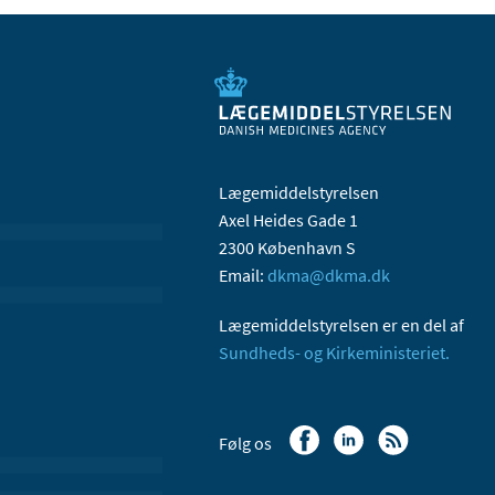
Lægemiddelstyrelsen
Axel Heides Gade 1
2300 København S
Email:
dkma@dkma.dk
Lægemiddelstyrelsen er en del af
Sundheds- og Kirkeministeriet.
Følg os