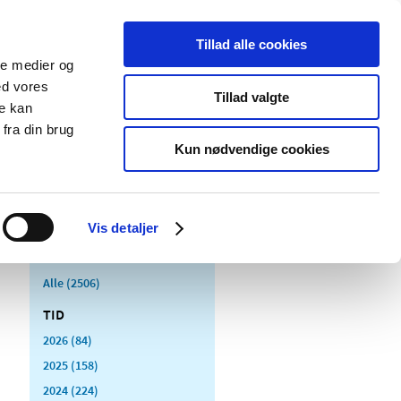
Tillad alle cookies
ale medier og
Udgivelser
Cookies
ed vores
Tillad valgte
re kan
dicinsk
Særlige
fra din brug
styr
produktområder
Kun nødvendige cookies
Vis detaljer
Alle (2506)
TID
2026 (84)
2025 (158)
2024 (224)