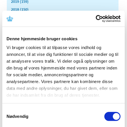
2019 (159)
2018 (150)
2017 (167)
2016 (167)
2015 (33)
Denne hjemmeside bruger cookies
2014 (44)
Vi bruger cookies til at tilpasse vores indhold og
2013 (49)
annoncer, til at vise dig funktioner til sociale medier og til
2012 (44)
at analysere vores trafik. Vi deler også oplysninger om
2011 (13)
din brug af vores hjemmeside med vores partnere inden
november (1)
for sociale medier, annonceringspartnere og
oktober (2)
analysepartnere. Vores partnere kan kombinere disse
september (2)
data med andre oplysninger, du har givet dem, eller som
august (2)
de har indsamlet fra din brug af deres tjenester.
juli (1)
juni (1)
Samtykkevalg
Nødvendig
maj (2)
marts (1)