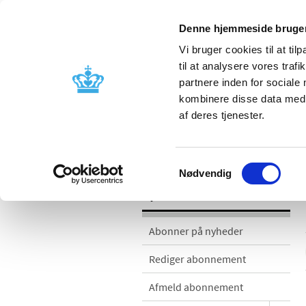
Denne hjemmeside bruger
Vi bruger cookies til at til
til at analysere vores tra
partnere inden for sociale
Godkendelse og
Bivirkninger
kombinere disse data med a
kontrol
produktinfo
af deres tjenester.
Nyheder
Samtykkevalg
Nødvendig
Nyheder
Abonner på nyheder
Rediger abonnement
Afmeld abonnement