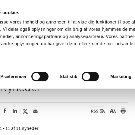
 cookies
passe vores indhold og annoncer, til at vise dig funktioner til soci
Nyheder
Om os
Kontakt
fik. Vi deler også oplysninger om din brug af vores hjemmeside m
 medier, annonceringspartnere og analysepartnere. Vores partne
 og
Tilskud og
Apoteker og salg af
Me
ndre oplysninger, du har givet dem, eller som de har indsamlet 
rmation
priser
medicin
ud
Præferencer
Statistik
Marketing
Nyheder
1 - 11 af 11 nyheder