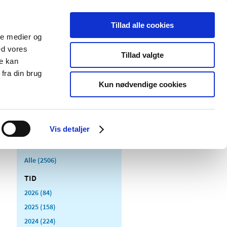
Tillad alle cookies
ale medier og
Udgivelser
Cookies
ed vores
Tillad valgte
re kan
dicinsk
Særlige
fra din brug
styr
produktområder
Kun nødvendige cookies
Vis detaljer
Alle (2506)
TID
2026 (84)
2025 (158)
2024 (224)