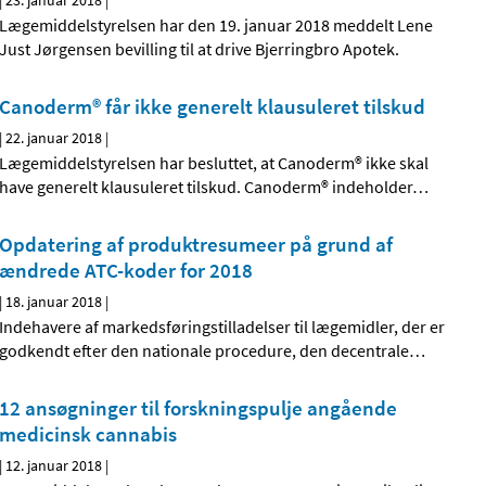
|
23. januar 2018
|
Lægemiddelstyrelsen har den 19. januar 2018 meddelt Lene
Just Jørgensen bevilling til at drive Bjerringbro Apotek.
Canoderm® får ikke generelt klausuleret tilskud
|
22. januar 2018
|
Lægemiddelstyrelsen har besluttet, at Canoderm® ikke skal
have generelt klausuleret tilskud. Canoderm® indeholder
…
Opdatering af produktresumeer på grund af
ændrede ATC-koder for 2018
|
18. januar 2018
|
Indehavere af markedsføringstilladelser til lægemidler, der er
godkendt efter den nationale procedure, den decentrale
…
12 ansøgninger til forskningspulje angående
medicinsk cannabis
|
12. januar 2018
|