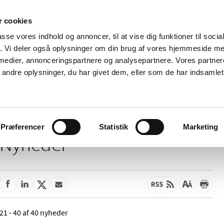
 cookies
passe vores indhold og annoncer, til at vise dig funktioner til soci
Nyheder
Om os
Kontakt
fik. Vi deler også oplysninger om din brug af vores hjemmeside m
 medier, annonceringspartnere og analysepartnere. Vores partne
 og
Tilskud og
Apoteker og salg af
Me
ndre oplysninger, du har givet dem, eller som de har indsamlet 
rmation
priser
medicin
ud
Præferencer
Statistik
Marketing
Nyheder
21 - 40 af 40 nyheder