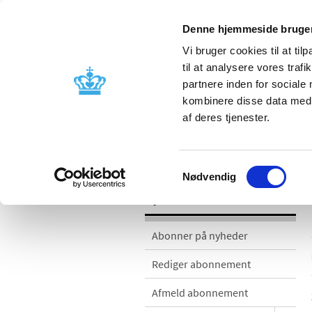
Denne hjemmeside bruger
Vi bruger cookies til at til
til at analysere vores tra
partnere inden for sociale
Godkendelse og
Bivirkninger
kombinere disse data med a
kontrol
produktinfo
af deres tjenester.
Nyheder
Samtykkevalg
Nødvendig
Nyheder
Abonner på nyheder
Rediger abonnement
Afmeld abonnement