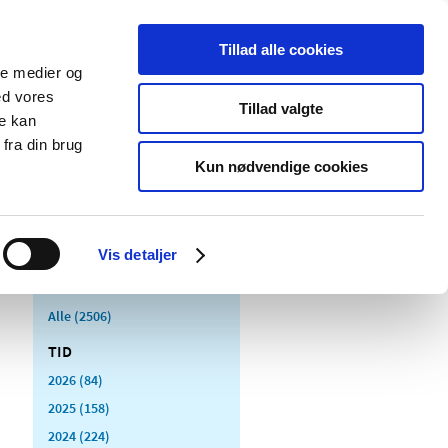
Tillad alle cookies
ale medier og
Udgivelser
Cookies
ed vores
Tillad valgte
re kan
dicinsk
Særlige
fra din brug
styr
produktområder
Kun nødvendige cookies
Vis detaljer
Alle (2506)
TID
2026 (84)
2025 (158)
2024 (224)