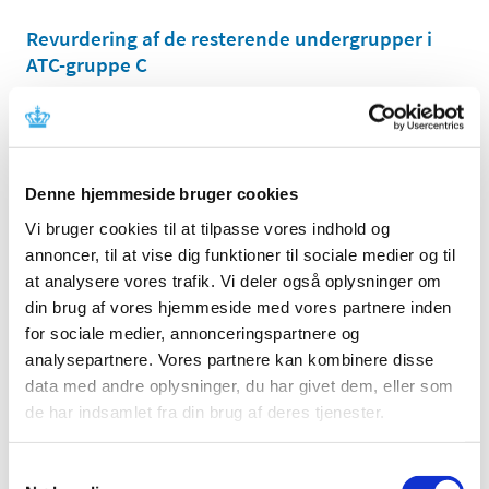
Revurdering af de resterende undergrupper i
ATC-gruppe C
|
4. juli 2006
|
Lægemiddelstyrelsen har tidligere informeret
virksomheder og en række videnskabelige selskaber
…
Denne hjemmeside bruger cookies
Brev til videnskabelige selskaber om
blodtryksbehandling
Vi bruger cookies til at tilpasse vores indhold og
annoncer, til at vise dig funktioner til sociale medier og til
|
7. marts 2006
|
at analysere vores trafik. Vi deler også oplysninger om
Som et led i arbejdet med revurdering af lægemidlers
din brug af vores hjemmeside med vores partnere inden
tilskudsstatus er Lægemiddelstyrelsen begyndt at se på
…
for sociale medier, annonceringspartnere og
analysepartnere. Vores partnere kan kombinere disse
data med andre oplysninger, du har givet dem, eller som
Alle (2506)
de har indsamlet fra din brug af deres tjenester.
TID
2026 (84)
Samtykkevalg
2025 (158)