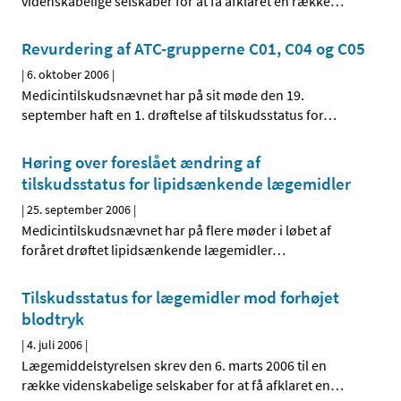
videnskabelige selskaber for at få afklaret en række
…
Revurdering af ATC-grupperne C01, C04 og C05
|
6. oktober 2006
|
Medicintilskudsnævnet har på sit møde den 19.
september haft en 1. drøftelse af tilskudsstatus for
…
Høring over foreslået ændring af
tilskudsstatus for lipidsænkende lægemidler
|
25. september 2006
|
Medicintilskudsnævnet har på flere møder i løbet af
foråret drøftet lipidsænkende lægemidler
…
Tilskudsstatus for lægemidler mod forhøjet
blodtryk
|
4. juli 2006
|
Lægemiddelstyrelsen skrev den 6. marts 2006 til en
række videnskabelige selskaber for at få afklaret en
…