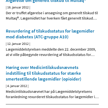
Afgørelse om generelt tilskud til Multaq®
|
16. januar 2012
|
Der er truffet afgørelse i ansøgning om generelt tilskud til
Multaq®. Lægemidlet har hverken fået generelt tilskud
…
Revurdering af tilskudsstatus for lægemidler
mod diabetes (ATC-gruppe A10)
|
12. januar 2012
|
Lægemiddelstyrelsen meddelte den 22. december 2009,
at vi ville påbegynde revurdering af tilskudsstatus for
…
Høring over Medicintilskudsnævnets
indstilling til tilskudsstatus for stærke
smertestillende lægemidler (opioider)
|
4. januar 2012
|
Medicintilskudsnævnet har på Lægemiddelstyrelsens
foranledning revurderet tilskudsstatus for lægemidler i
…