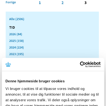
Forrige
1
2
3
Alle (2506)
TID
2026 (84)
2025 (158)
2024 (224)
2023 (195)
2022 (197)
2021 (516)
2020 (263)
2019 (159)
Denne hjemmeside bruger cookies
2018 (150)
Vi bruger cookies til at tilpasse vores indhold og
2017 (167)
annoncer, til at vise dig funktioner til sociale medier og til
at analysere vores trafik. Vi deler også oplysninger om
2016 (167)
din brug af vores hjemmeside med vores partnere inden