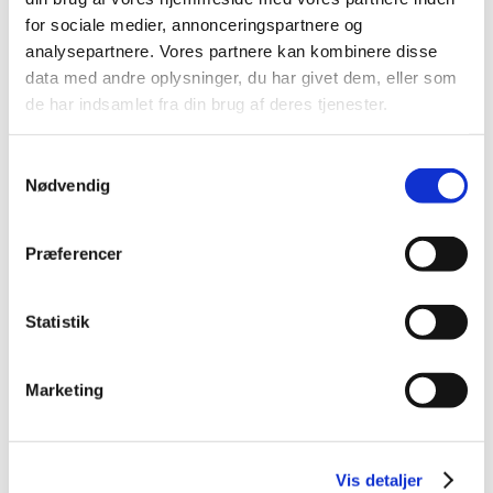
2015 (33)
for sociale medier, annonceringspartnere og
2014 (44)
analysepartnere. Vores partnere kan kombinere disse
2013 (49)
data med andre oplysninger, du har givet dem, eller som
2012 (44)
de har indsamlet fra din brug af deres tjenester.
december (2)
november (6)
Samtykkevalg
oktober (4)
Nødvendig
september (7)
august (1)
Præferencer
juli (5)
juni (3)
Statistik
maj (1)
april (3)
marts (3)
Marketing
februar (3)
januar (6)
2011 (13)
Vis detaljer