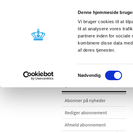
Denne hjemmeside bruger
Vi bruger cookies til at til
til at analysere vores tra
partnere inden for sociale
Godkendelse og
Bivirkninger
kombinere disse data med a
kontrol
produktinfo
af deres tjenester.
Nyheder
Samtykkevalg
Nødvendig
Nyheder
Abonner på nyheder
Rediger abonnement
Afmeld abonnement