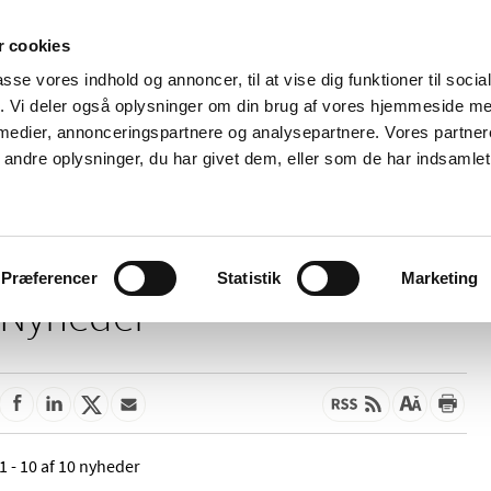
 cookies
passe vores indhold og annoncer, til at vise dig funktioner til soci
Nyheder
Om os
Kontakt
fik. Vi deler også oplysninger om din brug af vores hjemmeside m
 medier, annonceringspartnere og analysepartnere. Vores partne
 og
Tilskud og
Apoteker og salg af
Me
ndre oplysninger, du har givet dem, eller som de har indsamlet 
rmation
priser
medicin
ud
Præferencer
Statistik
Marketing
Nyheder
1 - 10 af 10 nyheder