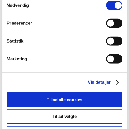
2020 (263)
Nødvendig
2019 (159)
2018 (150)
Præferencer
december (12)
november (10)
Statistik
oktober (16)
september (11)
august (6)
Marketing
juli (8)
juni (13)
maj (18)
Vis detaljer
april (10)
marts (21)
Tillad alle cookies
februar (14)
januar (11)
Tillad valgte
2017 (167)
2016 (167)