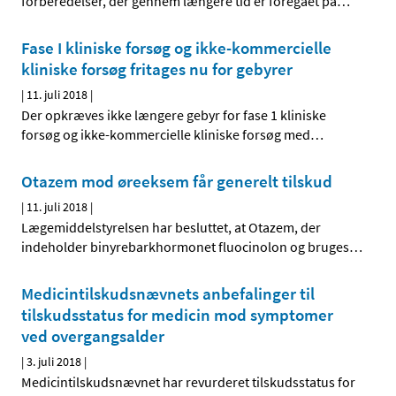
forberedelser, der gennem længere tid er foregået på
…
Fase I kliniske forsøg og ikke-kommercielle
kliniske forsøg fritages nu for gebyrer
|
11. juli 2018
|
Der opkræves ikke længere gebyr for fase 1 kliniske
forsøg og ikke-kommercielle kliniske forsøg med
…
Otazem mod øreeksem får generelt tilskud
|
11. juli 2018
|
Lægemiddelstyrelsen har besluttet, at Otazem, der
indeholder binyrebarkhormonet fluocinolon og bruges
…
Medicintilskudsnævnets anbefalinger til
tilskudsstatus for medicin mod symptomer
ved overgangsalder
|
3. juli 2018
|
Medicintilskudsnævnet har revurderet tilskudsstatus for