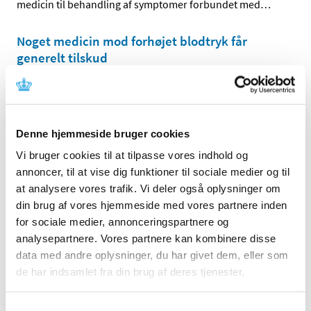
medicin til behandling af symptomer forbundet med
…
Noget medicin mod forhøjet blodtryk får
generelt tilskud
|
2. juli 2018
|
Lægemiddelstyrelsen har besluttet, at medicin, der
indeholder telmisartan, telmisartan+hydrochlorthiazid
…
Denne hjemmeside bruger cookies
Vi bruger cookies til at tilpasse vores indhold og
Alle (2506)
annoncer, til at vise dig funktioner til sociale medier og til
TID
at analysere vores trafik. Vi deler også oplysninger om
2026 (84)
din brug af vores hjemmeside med vores partnere inden
2025 (158)
for sociale medier, annonceringspartnere og
analysepartnere. Vores partnere kan kombinere disse
2024 (224)
data med andre oplysninger, du har givet dem, eller som
2023 (195)
de har indsamlet fra din brug af deres tjenester.
2022 (197)
2021 (516)
Samtykkevalg