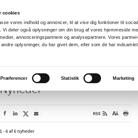
 cookies
passe vores indhold og annoncer, til at vise dig funktioner til soci
Nyheder
Om os
Kontakt
fik. Vi deler også oplysninger om din brug af vores hjemmeside m
 medier, annonceringspartnere og analysepartnere. Vores partne
 og
Tilskud og
Apoteker og salg af
Me
ndre oplysninger, du har givet dem, eller som de har indsamlet 
rmation
priser
medicin
ud
Præferencer
Statistik
Marketing
Nyheder
1 - 6 af 6 nyheder