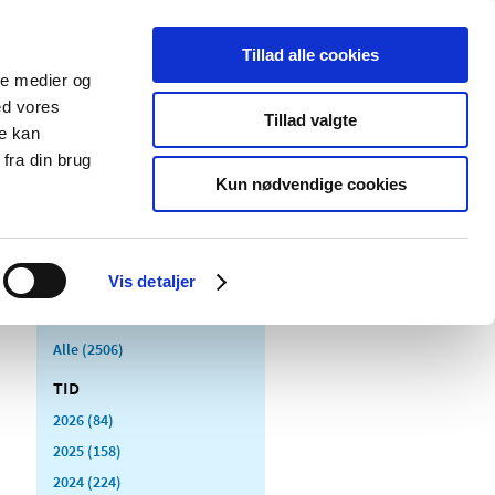
Tillad alle cookies
ale medier og
Udgivelser
Cookies
ed vores
Tillad valgte
re kan
dicinsk
Særlige
fra din brug
styr
produktområder
Kun nødvendige cookies
Vis detaljer
Alle (2506)
TID
2026 (84)
2025 (158)
2024 (224)