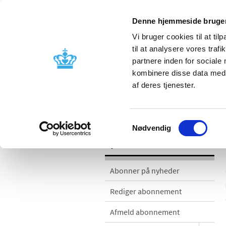
Denne hjemmeside bruger
Vi bruger cookies til at til
til at analysere vores tra
partnere inden for sociale
Godkendelse og
Bivirkninger
kombinere disse data med a
kontrol
produktinfo
af deres tjenester.
Nyheder
Samtykkevalg
Nødvendig
Nyheder
Abonner på nyheder
Rediger abonnement
Afmeld abonnement