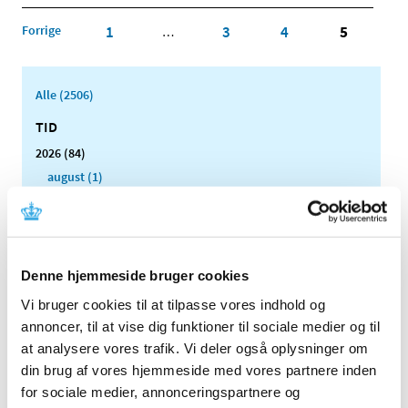
Forrige
1
3
4
5
…
Alle (2506)
TID
2026 (84)
august (1)
juli (13)
juni (12)
maj (10)
april (6)
Denne hjemmeside bruger cookies
marts (15)
Vi bruger cookies til at tilpasse vores indhold og
februar (11)
annoncer, til at vise dig funktioner til sociale medier og til
januar (16)
at analysere vores trafik. Vi deler også oplysninger om
2025 (158)
din brug af vores hjemmeside med vores partnere inden
for sociale medier, annonceringspartnere og
2024 (224)