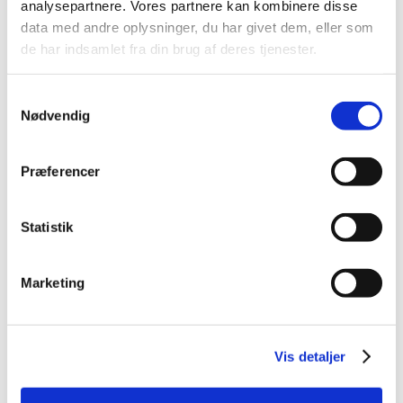
analysepartnere. Vores partnere kan kombinere disse
2023 (195)
data med andre oplysninger, du har givet dem, eller som
2022 (197)
de har indsamlet fra din brug af deres tjenester.
2021 (516)
2020 (263)
Samtykkevalg
2019 (159)
Nødvendig
2018 (150)
2017 (167)
Præferencer
2016 (167)
2015 (33)
Statistik
2014 (44)
2013 (49)
Marketing
2012 (44)
2011 (13)
2010 (7)
Vis detaljer
2009 (14)
2008 (8)