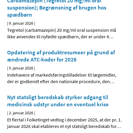
Carbamazepin (Tegretol 20 mg/ml oral
suspension); Begrænsning af brugen hos
spædbørn
|
9. januar 2026
|
Tegretol (carbamazepin) 20 mg/ml oral suspension må
ikke anvendes til nyfødte spædbørn, der er under 4
…
Opdatering af produktresumeer på grund af
ændrede ATC-koder for 2026
|
5. januar 2026
|
Indehavere af markedsføringstilladelser til lægemidler,
der er godkendt efter den nationale procedure, den
…
Nyt statsligt beredskab styrker adgang til
medicinsk udstyr under en eventuel krise
|
2. januar 2026
|
Et flertal i Folketinget vedtog i december 2025, at der pr. 1.
januar 2026 skal etableres et nyt statsligt beredskab for
…