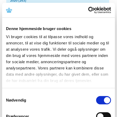
2020 (263)
2019 (159)
2018 (150)
2017 (167)
Denne hjemmeside bruger cookies
2016 (167)
Vi bruger cookies til at tilpasse vores indhold og
2015 (33)
annoncer, til at vise dig funktioner til sociale medier og til
2014 (44)
at analysere vores trafik. Vi deler også oplysninger om
2013 (49)
din brug af vores hjemmeside med vores partnere inden
2012 (44)
for sociale medier, annonceringspartnere og
2011 (13)
analysepartnere. Vores partnere kan kombinere disse
2010 (7)
data med andre oplysninger, du har givet dem, eller som
de har indsamlet fra din brug af deres tjenester.
2009 (14)
2008 (8)
december (1)
Samtykkevalg
Nødvendig
november (2)
oktober (2)
september (1)
Præferencer