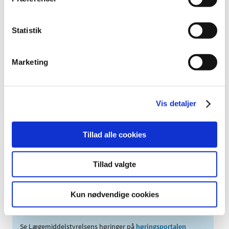
juli (1)
januar (1)
Statistik
2007 (3)
2006 (9)
Marketing
2005 (2)
Links
Vis detaljer
Meddelelser om forsyning af medicin til mennesker og dyr
(med søgefunktion)
Tillad alle cookies
Sikkerhedsmeddelelser om medicinsk udstyr
(med søgefunktion)
Tillad valgte
Kun nødvendige cookies
Høringer på Høringsportalen
Se Lægemiddelstyrelsens høringer på
høringsportalen